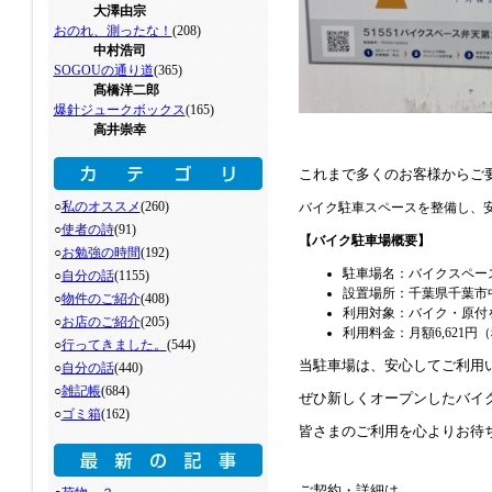
大澤由宗
おのれ、測ったな！
(208)
中村浩司
SOGOUの通り道
(365)
髙橋洋二郎
爆針ジュークボックス
(165)
高井崇幸
これまで多くのお客様からご
○
私のオススメ
(260)
バイク駐車スペースを整備し、
○
使者の詩
(91)
【バイク駐車場概要】
○
お勉強の時間
(192)
駐車場名：バイクスペー
○
自分の話
(1155)
設置場所：千葉県千葉市中
○
物件のご紹介
(408)
利用対象：バイク・原付
○
お店のご紹介
(205)
利用料金：月額6,621円
○
行ってきました。
(544)
当駐車場は、安心してご利用
○
自分の話
(440)
○
雑記帳
(684)
ぜひ新しくオープンしたバイ
○
ゴミ箱
(162)
皆さまのご利用を心よりお待
ご契約・詳細は、