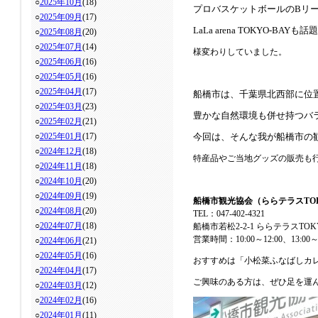
○
2025年10月
(18)
プロバスケットボールのBリ
○
2025年09月
(17)
LaLa arena TOKYO-BAY
も話題
○
2025年08月
(20)
○
2025年07月
(14)
様変わりしていました。
○
2025年06月
(16)
○
2025年05月
(16)
○
2025年04月
(17)
船橋市は、
千葉県
北西部に位
○
2025年03月
(23)
豊かな自然環境も
併せ持つバ
○
2025年02月
(21)
○
2025年01月
(17)
今回は、そんな我が船橋市の
○
2024年12月
(18)
特産品やご当地グッズの販売も
○
2024年11月
(18)
○
2024年10月
(20)
○
2024年09月
(19)
船橋市観光協会（ららテラスTOK
○
2024年08月
(20)
TEL：047-402-4321
○
2024年07月
(18)
船橋市若松2-2-1 ららテラスTOK
営業時間：10:00～12:00、13:00～1
○
2024年06月
(21)
○
2024年05月
(16)
おすすめは「小松菜ふなばしカレ
○
2024年04月
(17)
ご興味のある方は、ぜひ足を運
○
2024年03月
(12)
○
2024年02月
(16)
○
2024年01月
(11)