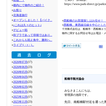
○
荷物…？
https://www.park-direct.jp/par
○
都内にて物件のご紹介！
○
お祭り
○
北海道旅行
○
オープンしました！【バイク...
○
西船橋のお部屋探しはお任せ！
○
西船橋、東西線沿線を中心とし
○
♪これは久々のヒット♪
十河株式会社は、船橋市・西船橋エ
○
デビュー戦
物件に関するお問合せ等はお電話・メール
○
街ブラであって徘徊ではあり...
○
これからも戦え角中、勝利へ...
○
ライブ◝(・▿・)...
○
2026年07月
(17)
○
2026年06月
(23)
○
2026年05月
(25)
○
2026年04月
(19)
船橋市観光協会
○
2026年03月
(22)
○
2026年02月
(18)
みなさまこんにちは。
○
2026年01月
(16)
管理課の池田です。
○
2025年12月
(17)
○
2025年11月
(23)
先日、南船橋駅付近を通った