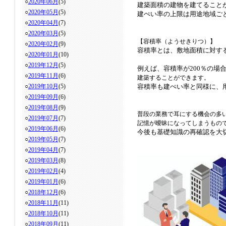
○
2020年06月
(5)
建築面積の建物を
建てること
○
2020年05月
(5)
建ぺい率の上限は用途地域ご
○
2020年04月
(7)
○
2020年03月
(5)
【容積率（ようせきりつ）】
○
2020年02月
(9)
容積率とは、敷地面積に対す
○
2020年01月
(10)
○
2019年12月
(5)
例えば、容積率が200％の場合
○
2019年11月
(6)
建築することができます。
○
2019年10月
(5)
容積率も建ぺい率と同様に、
○
2019年09月
(6)
○
2019年08月
(9)
普段の業務で耳にする機会の多
○
2019年07月
(7)
記憶が曖昧になってしまうもの
○
2019年06月
(6)
今後も基礎知識の再確認を大
○
2019年05月
(7)
○
2019年04月
(7)
○
2019年03月
(8)
○
2019年02月
(4)
○
2019年01月
(6)
○
2018年12月
(6)
○
2018年11月
(11)
○
2018年10月
(11)
○
2018年09月
(11)