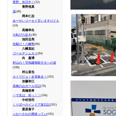
青野、休日中！
(32)
青野侑真
道
(48)
岡本仁志
あーせいコーセイ言いますけども
(54)
高橋幸生
七転び八起き
(46)
池田圭亮
先駆け！八幡塾
(99)
八幡直紀
ゴールデンムカイ
(84)
向 嘉博
村山の！宅地建物取引士への道
(108)
村山直也
カトウだョ！全員集合！
(103)
加藤幸江
高橋の山ガール日記
(78)
高橋悠希
一寸先は、前っ！！
(194)
中村浩司
くりぼーのインドア派日記
(201)
栗原喜子
♪♪おーさわの興味って♪♪
(185)