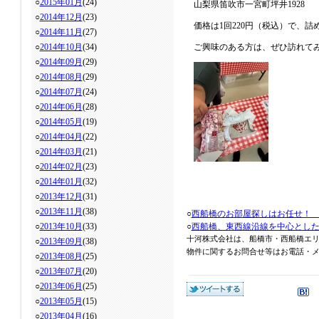
○
2015年01月
(24)
山梨県笛吹市一宮町坪井1928
○
2014年12月
(23)
価格は1回220円（税込）で、詰
○
2014年11月
(27)
○
2014年10月
(34)
ご興味のある方は、ぜひ訪れて
○
2014年09月
(29)
○
2014年08月
(29)
○
2014年07月
(24)
○
2014年06月
(28)
○
2014年05月
(19)
○
2014年04月
(22)
○
2014年03月
(21)
○
2014年02月
(23)
○
2014年01月
(32)
○
2013年12月
(31)
○
2013年11月
(38)
○
西船橋のお部屋探しはお任せ！
○
2013年10月
(33)
○
西船橋、東西線沿線を中心とし
十河株式会社は、船橋市・西船橋エ
○
2013年09月
(38)
物件に関するお問合せ等はお電話・メール
○
2013年08月
(25)
○
2013年07月
(20)
○
2013年06月
(25)
○
2013年05月
(15)
○
2013年04月
(16)