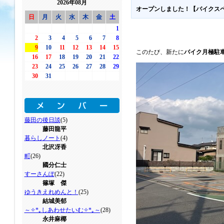
2026年08月
オープンしました！【バイクス
日
月
火
水
木
金
土
1
2
3
4
5
6
7
8
9
10
11
12
13
14
15
このたび、新たに
バイク月極駐
16
17
18
19
20
21
22
23
24
25
26
27
28
29
30
31
藤田の後日談
(5)
藤田龍平
暮らしノート
(4)
北沢冴香
町
(26)
國分仁士
すーさんぽ
(22)
篠塚 傑
ゆうきえれめんと！
(25)
結城美郁
～✧*｡しあわせたいむ✧*｡～
(28)
永井麻椰