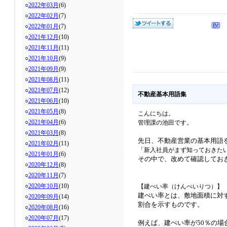
○
2022年03月
(6)
○
2022年02月
(7)
○
2022年01月
(7)
○
2021年12月
(10)
○
2021年11月
(11)
○
2021年10月
(9)
○
2021年09月
(9)
○
2021年08月
(11)
○
2021年07月
(12)
不動産基本用語集
○
2021年06月
(10)
○
2021年05月
(8)
こんにちは。
○
2021年04月
(6)
管理課の池田です。
○
2021年03月
(8)
先日、不動産営業の基本用語
○
2021年02月
(11)
「新入社員がまず知っておきたい
○
2021年01月
(6)
その中で、改めて確認してお
○
2020年12月
(8)
○
2020年11月
(7)
○
2020年10月
(10)
【建ぺい率（けんぺいりつ）】
建ぺい率とは、敷地面積に対
○
2020年09月
(14)
割合を示すものです。
○
2020年08月
(16)
○
2020年07月
(17)
例えば、建ぺい率が50％の場合