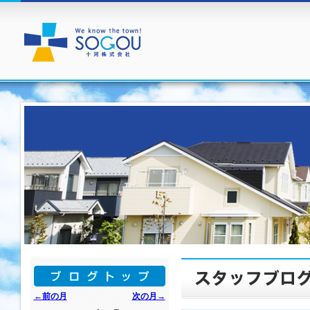
←前の月
次の月→