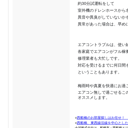
約30分試運転をして
室外機のドレンホースから
異音や異臭がしていないか
異常があった場合は、早め
エアコントラブルは、使い
各家庭でエアコンがフル稼
修理業者も大忙しです。
対応を受けるまでに何日間
ということもあります。
梅雨時や真夏を快適にお過
エアコン無しで過ごせるこ
オススメします。
○
西船橋のお部屋探しはお任せ！
○
西船橋、東西線沿線を中心とし
十河株式会社は、船橋市・西船橋エ