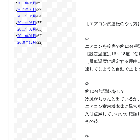
○
2011年06月
(69)
○
2011年05月
(87)
○
2011年04月
(84)
○
2011年03月
(77)
【エアコン試運転のやり方
○
2011年02月
(65)
○
2011年01月
(62)
①
○
2010年12月
(22)
エアコンを冷房で約10分程
【設定温度は16～18度（
（最低温度に設定する理由
達してしまう
と自動で止ま
②
約10分試運転をして
冷風がちゃんと出ているか
エアコン室内機本体に異常
又は点滅して
いないか
確認
その後、
③