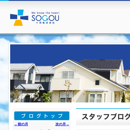
←前の月
次の月→