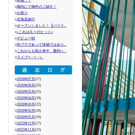
○
荷物…？
○
都内にて物件のご紹介！
○
お祭り
○
北海道旅行
○
オープンしました！【バイク...
○
♪これは久々のヒット♪
○
デビュー戦
○
街ブラであって徘徊ではあり...
○
これからも戦え角中、勝利へ...
○
ライブ◝(・▿・)...
○
2026年07月
(17)
○
2026年06月
(23)
○
2026年05月
(25)
○
2026年04月
(19)
○
2026年03月
(22)
○
2026年02月
(18)
○
2026年01月
(16)
○
2025年12月
(17)
○
2025年11月
(23)