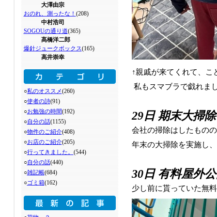
大澤由宗
おのれ、測ったな！
(208)
中村浩司
SOGOUの通り道
(365)
髙橋洋二郎
爆針ジュークボックス
(165)
高井崇幸
↑親戚が来てくれて、こ
私もスマブラで戯れま
○
私のオススメ
(260)
○
使者の詩
(91)
○
お勉強の時間
(192)
29日 期末大掃除
○
自分の話
(1155)
会社の掃除はしたものの
○
物件のご紹介
(408)
○
お店のご紹介
(205)
年末の大掃除を実施し、
○
行ってきました。
(544)
○
自分の話
(440)
30日 有料屋外
○
雑記帳
(684)
○
ゴミ箱
(162)
少し前に貰っていた無料