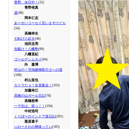
青野、休日中！
(32)
青野侑真
道
(48)
岡本仁志
あーせいコーセイ言いますけども
(54)
高橋幸生
七転び八起き
(46)
池田圭亮
先駆け！八幡塾
(99)
八幡直紀
ゴールデンムカイ
(84)
向 嘉博
村山の！宅地建物取引士への道
(108)
村山直也
カトウだョ！全員集合！
(103)
加藤幸江
高橋の山ガール日記
(78)
高橋悠希
一寸先は、前っ！！
(194)
中村浩司
くりぼーのインドア派日記
(201)
栗原喜子
♪♪おーさわの興味って♪♪
(185)