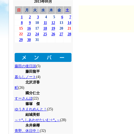
2013年09月
日
月
火
水
木
金
土
1
2
3
4
5
6
7
8
9
10
11
12
13
14
15
16
17
18
19
20
21
22
23
24
25
26
27
28
29
30
31
藤田の後日談
(5)
藤田龍平
暮らしノート
(4)
北沢冴香
町
(26)
國分仁士
すーさんぽ
(22)
篠塚 傑
ゆうきえれめんと！
(25)
結城美郁
～✧*｡しあわせたいむ✧*｡～
(28)
永井麻椰
青野、休日中！
(32)