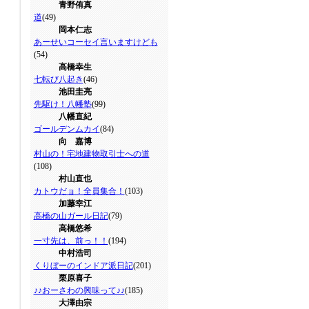
青野侑真
道
(49)
岡本仁志
あーせいコーセイ言いますけども
(54)
高橋幸生
七転び八起き
(46)
池田圭亮
先駆け！八幡塾
(99)
八幡直紀
ゴールデンムカイ
(84)
向 嘉博
村山の！宅地建物取引士への道
(108)
村山直也
カトウだョ！全員集合！
(103)
加藤幸江
高橋の山ガール日記
(79)
高橋悠希
一寸先は、前っ！！
(194)
中村浩司
くりぼーのインドア派日記
(201)
栗原喜子
♪♪おーさわの興味って♪♪
(185)
大澤由宗