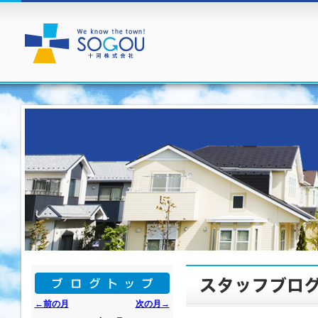
←前の月
次の月→