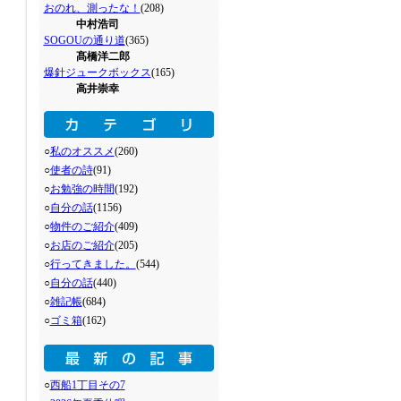
おのれ、測ったな！
(208)
中村浩司
SOGOUの通り道
(365)
髙橋洋二郎
爆針ジュークボックス
(165)
高井崇幸
○
私のオススメ
(260)
○
使者の詩
(91)
○
お勉強の時間
(192)
○
自分の話
(1156)
○
物件のご紹介
(409)
○
お店のご紹介
(205)
○
行ってきました。
(544)
○
自分の話
(440)
○
雑記帳
(684)
○
ゴミ箱
(162)
○
西船1丁目その7