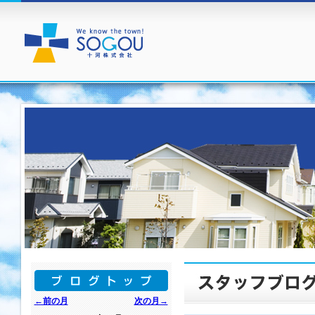
←前の月
次の月→