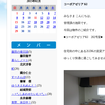
2015年02月
コーポアゼリア KI
日
月
火
水
木
金
土
1
2
3
4
5
6
7
みなさま こんにちは。
8
9
10
11
12
13
14
15
16
17
18
19
20
21
管理課の池田です。
22
23
24
25
26
27
28
今回は物件のご紹介です。
29
30
31
■コーポアゼリアKI 202号室■
住宅街の中にある2LDKの賃貸
藤田の後日談
(5)
藤田龍平
ゆっくり快適に過ごしてみませ
暮らしノート
(4)
北沢冴香
町
(26)
國分仁士
すーさんぽ
(22)
篠塚 傑
ゆうきえれめんと！
(25)
結城美郁
～✧*｡しあわせたいむ✧*｡～
(28)
永井麻椰
青野、休日中！
(32)