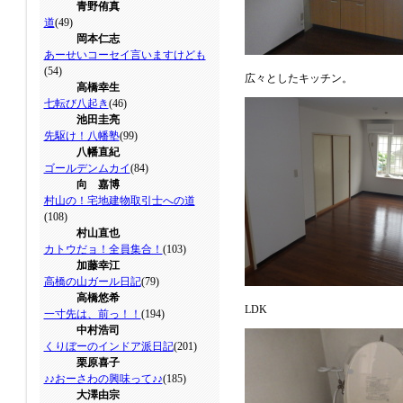
青野侑真
道
(49)
岡本仁志
あーせいコーセイ言いますけども
(54)
広々としたキッチン。
高橋幸生
七転び八起き
(46)
池田圭亮
先駆け！八幡塾
(99)
八幡直紀
ゴールデンムカイ
(84)
向 嘉博
村山の！宅地建物取引士への道
(108)
村山直也
カトウだョ！全員集合！
(103)
加藤幸江
高橋の山ガール日記
(79)
高橋悠希
LDK エアコ
一寸先は、前っ！！
(194)
中村浩司
くりぼーのインドア派日記
(201)
栗原喜子
♪♪おーさわの興味って♪♪
(185)
大澤由宗