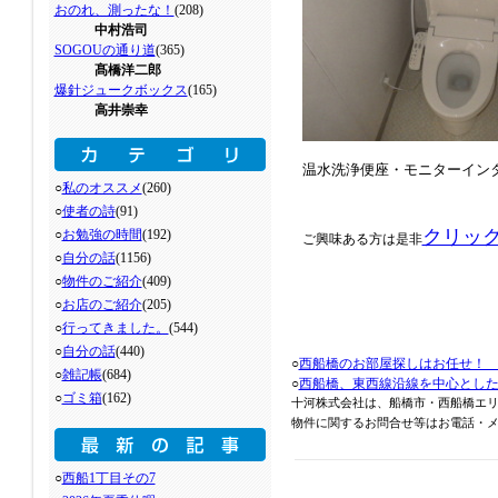
おのれ、測ったな！
(208)
中村浩司
SOGOUの通り道
(365)
髙橋洋二郎
爆針ジュークボックス
(165)
高井崇幸
温水洗浄便座・モニターイン
○
私のオススメ
(260)
○
使者の詩
(91)
クリッ
○
お勉強の時間
(192)
ご興味ある方は是非
○
自分の話
(1156)
○
物件のご紹介
(409)
○
お店のご紹介
(205)
○
行ってきました。
(544)
○
自分の話
(440)
○
西船橋のお部屋探しはお任せ！
○
雑記帳
(684)
○
西船橋、東西線沿線を中心とし
○
ゴミ箱
(162)
十河株式会社は、船橋市・西船橋エ
物件に関するお問合せ等はお電話・メール
○
西船1丁目その7