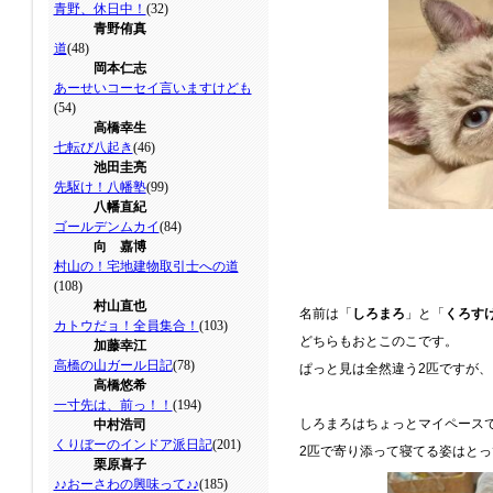
青野、休日中！
(32)
青野侑真
道
(48)
岡本仁志
あーせいコーセイ言いますけども
(54)
高橋幸生
七転び八起き
(46)
池田圭亮
先駆け！八幡塾
(99)
八幡直紀
ゴールデンムカイ
(84)
向 嘉博
村山の！宅地建物取引士への道
(108)
村山直也
名前は「
しろまろ
」と
「
くろす
カトウだョ！全員集合！
(103)
どちらもおとこのこです。
加藤幸江
高橋の山ガール日記
(78)
ぱっと見は全然違う
2
匹ですが、
高橋悠希
一寸先は、前っ！！
(194)
しろまろはちょっとマイペース
中村浩司
くりぼーのインドア派日記
(201)
2
匹で寄り添って寝てる姿はとっ
栗原喜子
♪♪おーさわの興味って♪♪
(185)