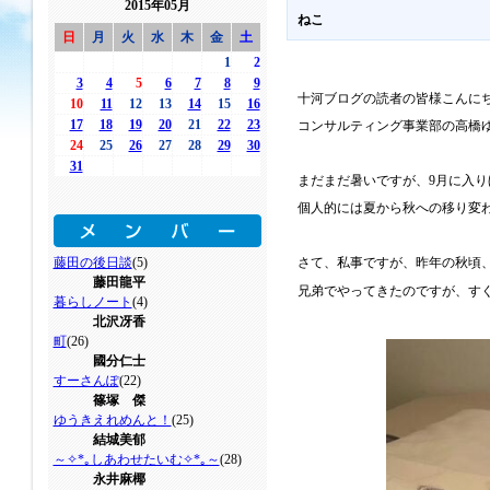
2015年05月
ねこ
日
月
火
水
木
金
土
1
2
3
4
5
6
7
8
9
十河ブログの読者の皆様こんに
10
11
12
13
14
15
16
17
18
19
20
21
22
23
コンサルティング事業部の高橋
24
25
26
27
28
29
30
31
まだまだ暑いですが、
9
月に入り
個人的には夏から秋への移り変
藤田の後日談
(5)
さて、私事ですが、昨年の秋頃
藤田龍平
兄弟でやってきたのですが、す
暮らしノート
(4)
北沢冴香
町
(26)
國分仁士
すーさんぽ
(22)
篠塚 傑
ゆうきえれめんと！
(25)
結城美郁
～✧*｡しあわせたいむ✧*｡～
(28)
永井麻椰