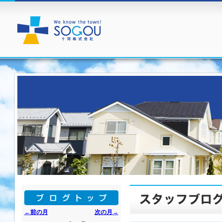
←前の月
次の月→