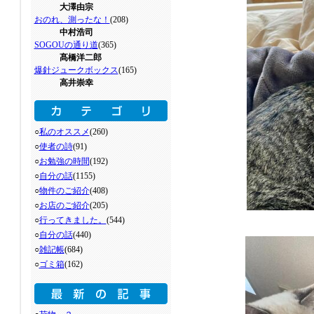
大澤由宗
おのれ、測ったな！
(208)
中村浩司
SOGOUの通り道
(365)
髙橋洋二郎
爆針ジュークボックス
(165)
高井崇幸
○
私のオススメ
(260)
○
使者の詩
(91)
○
お勉強の時間
(192)
○
自分の話
(1155)
○
物件のご紹介
(408)
○
お店のご紹介
(205)
○
行ってきました。
(544)
○
自分の話
(440)
○
雑記帳
(684)
○
ゴミ箱
(162)