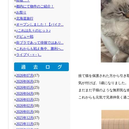
○
荷物…？
○
都内にて物件のご紹介！
○
お祭り
○
北海道旅行
○
オープンしました！【バイク...
○
♪これは久々のヒット♪
○
デビュー戦
○
街ブラであって徘徊ではあり...
○
これからも戦え角中、勝利へ...
○
ライブ◝(・▿・)...
○
2026年07月
(17)
捨て猫を保護された方から引き
○
2026年06月
(23)
気が付けば、
1
歳になりました。
○
2026年05月
(25)
まだまだ子猫のような無邪気な
○
2026年04月
(19)
これからも元気で兄弟仲良く過
○
2026年03月
(22)
○
2026年02月
(18)
○
2026年01月
(16)
○
2025年12月
(17)
○
2025年11月
(23)