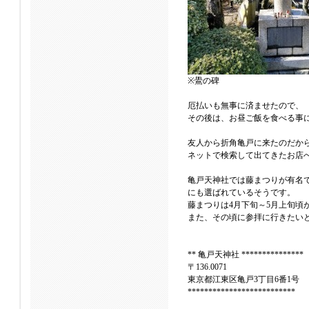
※鷽の碑
厄払いも無事に済ませたので、
その後は、お昼ご飯を食べる事
友人から折角亀戸に来たのだか
ネットで検索して出てきたお店
亀戸天神社では藤まつりが有名
にも選ばれているそうです。
藤まつりは4月下旬～5月上旬頃
また、その頃に参拝に行きたい
** 亀戸天神社 ***************
〒136.0071
東京都江東区亀戸3丁目6番1号
**************************