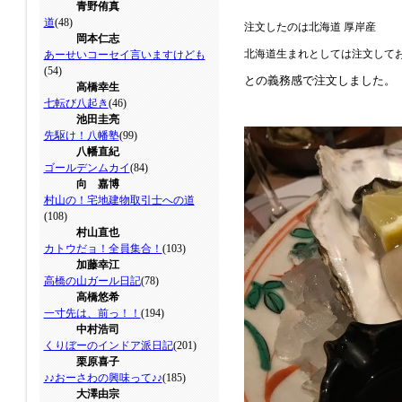
青野侑真
道
(48)
注文したのは北海道 厚岸産
岡本仁志
北海道生まれとしては注文して
あーせいコーセイ言いますけども
(54)
との義務感で注文しました。
高橋幸生
七転び八起き
(46)
池田圭亮
先駆け！八幡塾
(99)
八幡直紀
ゴールデンムカイ
(84)
向 嘉博
村山の！宅地建物取引士への道
(108)
村山直也
カトウだョ！全員集合！
(103)
加藤幸江
高橋の山ガール日記
(78)
高橋悠希
一寸先は、前っ！！
(194)
中村浩司
くりぼーのインドア派日記
(201)
栗原喜子
♪♪おーさわの興味って♪♪
(185)
大澤由宗