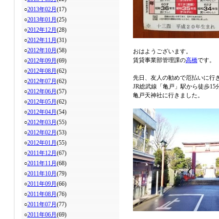
○
2013年02月
(17)
○
2013年01月
(25)
○
2012年12月
(28)
○
2012年11月
(31)
○
2012年10月
(58)
おはようございます。
賃貸事業部管理課の
高橋
です。
○
2012年09月
(69)
○
2012年08月
(62)
先日、友人の勧めで厄払いに行
○
2012年07月
(62)
JR総武線「亀戸」駅から徒歩15
○
2012年06月
(57)
亀戸天神社に行きました。
○
2012年05月
(62)
○
2012年04月
(54)
○
2012年03月
(55)
○
2012年02月
(53)
○
2012年01月
(55)
○
2011年12月
(67)
○
2011年11月
(68)
○
2011年10月
(79)
○
2011年09月
(66)
○
2011年08月
(76)
○
2011年07月
(77)
○
2011年06月
(69)