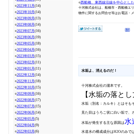
○
西船橋、東西線沿線を中心とし
○
2023年11月
(14)
十河株式会社は、船橋市・西船橋エ
○
2023年10月
(14)
物件に関するお問合せ等はお電話・メール
○
2023年09月
(13)
○
2023年08月
(14)
○
2023年07月
(16)
○
2023年06月
(19)
○
2023年05月
(18)
○
2023年04月
(16)
○
2023年03月
(15)
○
2023年02月
(11)
○
2023年01月
(11)
水垢よ、消えるのだ！
○
2022年12月
(14)
○
2022年11月
(18)
十河株式会社の瀧本です。
○
2022年10月
(15)
【水垢の落とし
○
2022年09月
(16)
○
2022年08月
(17)
水垢（別名：カルキ）とはそも
○
2022年07月
(15)
○
2022年06月
(14)
見た目はうろこ状に白い垢で、
○
2022年05月
(5)
水
水垢が発生する主な原因は
○
2022年04月
(9)
○
2022年03月
(6)
水道水の構成成分はH2Oのみ