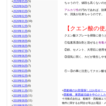
○
2020年05月
(5)
ちゃうので、値段も高くないの
○
2020年04月
(7)
アルカリ性
の汚れであれば、効
○
2020年03月
(5)
や、消臭が出来ちゃうのです。
○
2020年02月
(9)
○
2020年01月
(10)
○
2019年12月
(5)
【クエン酸の使
○
2019年11月
(6)
クエン酸スプレーを掃除に使う
○
2019年10月
(5)
○
2019年09月
(6)
①塩素系漂白剤と混ぜると
有毒
○
2019年08月
(9)
②鉄、セメント、大理石に使用
○
2019年07月
(7)
○
2019年06月
(6)
③湿気に弱く、カビが発生しや
○
2019年05月
(7)
○
2019年04月
(7)
○
2019年03月
(8)
①～③の事に注意してクエン酸
○
2019年02月
(4)
○
2019年01月
(6)
○
2018年12月
(6)
○
西船橋のお部屋探しはお任せ！
○
2018年11月
(11)
○
西船橋、東西線沿線を中心とし
○
2018年10月
(11)
十河株式会社は、船橋市・西船橋エ
○
2018年09月
(11)
物件に関するお問合せ等はお電話・メール
○
2018年08月
(11)