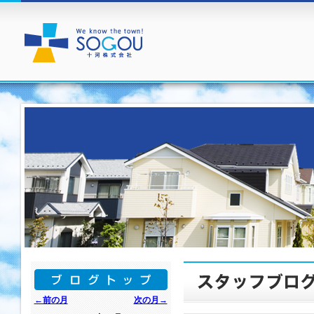
←前の月
次の月→