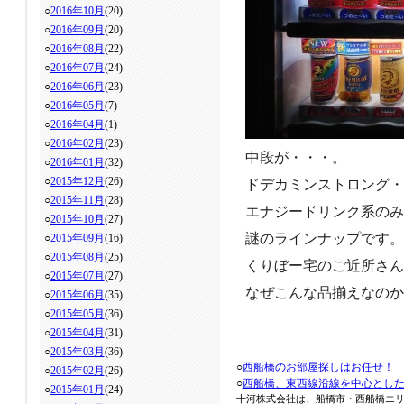
○
2016年10月
(20)
○
2016年09月
(20)
○
2016年08月
(22)
○
2016年07月
(24)
○
2016年06月
(23)
○
2016年05月
(7)
○
2016年04月
(1)
○
2016年02月
(23)
中段が・・・。
○
2016年01月
(32)
○
2015年12月
(26)
ドデカミンストロング・
○
2015年11月
(28)
エナジードリンク系のみ
○
2015年10月
(27)
謎のラインナップです。
○
2015年09月
(16)
○
2015年08月
(25)
くりぼー宅のご近所さん
○
2015年07月
(27)
なぜこんな品揃えなのか
○
2015年06月
(35)
○
2015年05月
(36)
○
2015年04月
(31)
○
2015年03月
(36)
○
西船橋のお部屋探しはお任せ！
○
2015年02月
(26)
○
西船橋、東西線沿線を中心とし
○
2015年01月
(24)
十河株式会社は、船橋市・西船橋エ