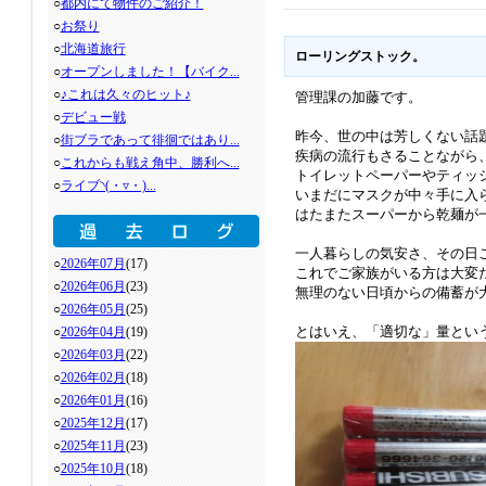
○
都内にて物件のご紹介！
○
お祭り
○
北海道旅行
ローリングストック。
○
オープンしました！【バイク...
○
♪これは久々のヒット♪
管理課の加藤です。
○
デビュー戦
昨今、世の中は芳しくない話
○
街ブラであって徘徊ではあり...
疾病の流行もさることながら
○
これからも戦え角中、勝利へ...
トイレットペーパーやティッ
○
ライブ◝(・▿・)...
いまだにマスクが中々手に入
はたまたスーパーから乾麺が
一人暮らしの気安さ、その日
○
2026年07月
(17)
これでご家族がいる方は大変
○
2026年06月
(23)
無理のない日頃からの備蓄が
○
2026年05月
(25)
とはいえ、「適切な」量とい
○
2026年04月
(19)
○
2026年03月
(22)
○
2026年02月
(18)
○
2026年01月
(16)
○
2025年12月
(17)
○
2025年11月
(23)
○
2025年10月
(18)