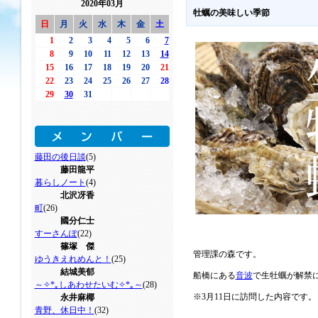
2020年03月
牡蠣の美味しい季節
日
月
火
水
木
金
土
1
2
3
4
5
6
7
8
9
10
11
12
13
14
15
16
17
18
19
20
21
22
23
24
25
26
27
28
29
30
31
藤田の後日談
(5)
藤田龍平
暮らしノート
(4)
北沢冴香
町
(26)
國分仁士
すーさんぽ
(22)
篠塚 傑
管理課の森です。
ゆうきえれめんと！
(25)
結城美郁
船橋にある
音波
で生牡蠣が解禁
～✧*｡しあわせたいむ✧*｡～
(28)
※3月11日に訪問した内容です
永井麻椰
青野、休日中！
(32)