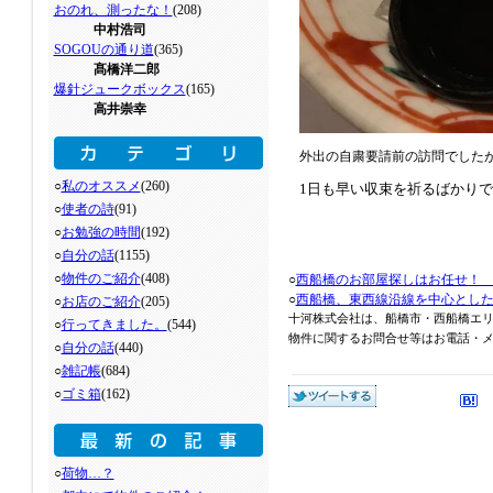
おのれ、測ったな！
(208)
中村浩司
SOGOUの通り道
(365)
髙橋洋二郎
爆針ジュークボックス
(165)
高井崇幸
外出の自粛要請前の訪問でした
○
私のオススメ
(260)
1日も早い収束を祈るばかり
○
使者の詩
(91)
○
お勉強の時間
(192)
○
自分の話
(1155)
○
物件のご紹介
(408)
○
西船橋のお部屋探しはお任せ！
○
西船橋、東西線沿線を中心とし
○
お店のご紹介
(205)
十河株式会社は、船橋市・西船橋エ
○
行ってきました。
(544)
物件に関するお問合せ等はお電話・メール
○
自分の話
(440)
○
雑記帳
(684)
○
ゴミ箱
(162)
○
荷物…？