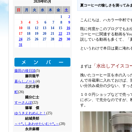
2020年05月
夏コーヒーの愉しさを測ってみ
日
月
火
水
木
金
土
1
2
こんにちは、ハカラー中村で
3
4
5
6
7
8
9
10
11
12
13
14
15
16
既に何度かこのブログでもお
17
18
19
20
21
22
23
コーヒーに関連する動画をYo
24
25
26
27
28
29
30
説している動画も多くて、「
31
というわけで本日は夏に淹れ
「水出しアイスコ
まずは
藤田の後日談
(5)
挽いたコーヒー豆を水の入っ
藤田龍平
んで冷蔵庫に入れておけば、
暮らしノート
(4)
い分渋み成分の少ない、すっ
北沢冴香
町
(26)
１００円ショップなどで売っ
國分仁士
にポン、で充分なのですが、
すーさんぽ
(22)
す。
篠塚 傑
ゆうきえれめんと！
(25)
結城美郁
～✧*｡しあわせたいむ✧*｡～
(28)
永井麻椰