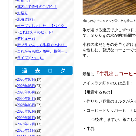
○
荷物…？
○
都内にて物件のご紹介！
○
お祭り
○
北海道旅行
↑涼しげな
ビジュアルが◎
。氷を積み上
○
オープンしました！【バイク...
氷が溶ける速度で少しずつド
○
♪これは久々のヒット♪
で、３００ｇの氷が約
7
時間で
○
デビュー戦
小粒の氷だとその分早く溶け
○
街ブラであって徘徊ではあり...
を愉しむ、贅沢なコーヒーで
○
これからも戦え角中、勝利へ...
す。
○
ライブ◝(・▿・)...
「牛乳出しコーヒ
最後に
○
2026年07月
(17)
アイスラテ好きの方は是非！
○
2026年06月
(23)
【用意するもの】
○
2026年05月
(25)
○
2026年04月
(19)
・作りたい容量のミルクが入
○
2026年03月
(22)
・コーヒードリッパーもしく
○
2026年02月
(18)
○
2026年01月
(16)
※後述しますが、茶こし
○
2025年12月
(17)
・牛乳
○
2025年11月
(23)