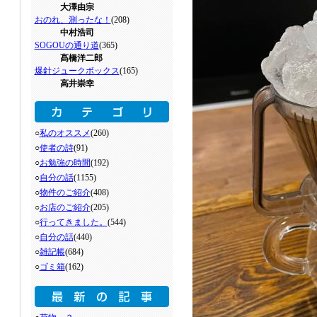
大澤由宗
おのれ、測ったな！
(208)
中村浩司
SOGOUの通り道
(365)
髙橋洋二郎
爆針ジュークボックス
(165)
高井崇幸
○
私のオススメ
(260)
○
使者の詩
(91)
○
お勉強の時間
(192)
○
自分の話
(1155)
○
物件のご紹介
(408)
○
お店のご紹介
(205)
○
行ってきました。
(544)
○
自分の話
(440)
○
雑記帳
(684)
○
ゴミ箱
(162)