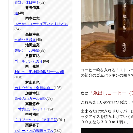
青野、休日中！
(32)
青野侑真
道
(48)
岡本仁志
あーせいコーセイ言いますけども
(54)
高橋幸生
七転び八起き
(46)
池田圭亮
先駆け！八幡塾
(99)
八幡直紀
ゴールデンムカイ
(84)
向 嘉博
コーヒー粉を入れる「ストレ
村山の！宅地建物取引士への道
の部分のゴムパッキンの働き
(108)
村山直也
カトウだョ！全員集合！
(103)
「氷出しコーヒー（
加藤幸江
次に
高橋の山ガール日記
(78)
これも楽しいのでぜひお試し
高橋悠希
一寸先は、前っ！！
(194)
出来るだけ大きなドリッパー
中村浩司
ックアイスを積み上げていく
くりぼーのインドア派日記
(201)
００ｇなら３００ｍｌ弱）。
栗原喜子
♪♪おーさわの興味って♪♪
(185)