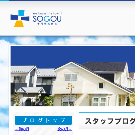
←前の月
次の月→