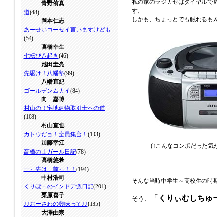
私の家のラジカセはダイヤルで周
青野侑真
す。
道
(48)
しかも、ちょっとでも触れるもんな
岡本仁志
あーせいコーセイ言いますけども
(54)
高橋幸生
七転び八起き
(46)
池田圭亮
先駆け！八幡塾
(99)
八幡直紀
ゴールデンムカイ
(84)
向 嘉博
村山の！宅地建物取引士への道
(108)
村山直也
カトウだョ！全員集合！
(103)
加藤幸江
(↑こんなコンポだった気が
高橋の山ガール日記
(78)
高橋悠希
一寸先は、前っ！！
(194)
中村浩司
そんな当時中学生～高校生の時
くりぼーのインドア派日記
(201)
栗原喜子
「
くりぃむしちゅー
そう、
♪♪おーさわの興味って♪♪
(185)
大澤由宗