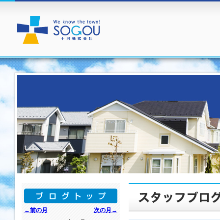
←前の月
次の月→