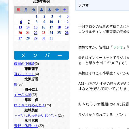
2020年09月
ラジオ
日
月
火
水
木
金
土
1
2
3
4
5
6
7
8
9
10
11
12
十河ブログの読者の皆様こんに
13
14
15
16
17
18
19
コンサルティング事業部の高橋
20
21
22
23
24
25
26
27
28
29
30
31
突然ですが、皆様は「
ラジオ
」
最近はインターネットでラジオが
今日この頃ですが
ぁ…と思う
藤田の後日談
(5)
藤田龍平
高橋はそれこそ小学生くらいから
暮らしノート
(4)
北沢冴香
AM・FM問わずその時々の好き
町
(26)
オなどを好んで聞いておりま
國分仁士
すーさんぽ
(22)
篠塚 傑
好きなラジオ番組はMDに録
ゆうきえれめんと！
(25)
結城美郁
ラジオから流れてくる「ピンッ」
～✧*｡しあわせたいむ✧*｡～
(28)
永井麻椰
青野、休日中！
(32)