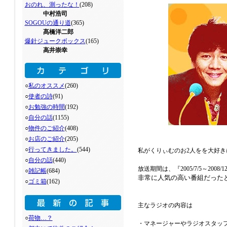
おのれ、測ったな！
(208)
中村浩司
SOGOUの通り道
(365)
髙橋洋二郎
爆針ジュークボックス
(165)
高井崇幸
○
私のオススメ
(260)
○
使者の詩
(91)
○
お勉強の時間
(192)
○
自分の話
(1155)
○
物件のご紹介
(408)
○
お店のご紹介
(205)
○
行ってきました。
(544)
私がくりぃむのお2人をを大好
○
自分の話
(440)
放送期間は、『2005/7/5～20
○
雑記帳
(684)
非常に人気の高い番組だった
○
ゴミ箱
(162)
主なラジオの内容は
○
荷物…？
・マネージャーやラジオスタッフ