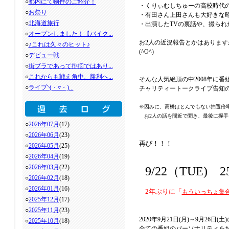
○
都内にて物件のご紹介！
・くりぃむしちゅーの高校時代の
○
お祭り
・有田さん上田さんも大好きな
○
北海道旅行
・出演したTVの裏話や、撮られ
○
オープンしました！【バイク...
お2人の近況報告とかはありま
○
♪これは久々のヒット♪
(^O^)
○
デビュー戦
○
街ブラであって徘徊ではあり...
○
これからも戦え角中、勝利へ...
そんな人気絶頂の中2008年に
○
ライブ◝(・▿・)...
チャリティートークライブ告知
※因みに、高橋はとんでもない抽選倍
お2人の話を間近で聞き、最後に握手
○
2026年07月
(17)
○
2026年06月
(23)
再び！！！
○
2026年05月
(25)
○
2026年04月
(19)
○
2026年03月
(22)
9/22（TUE) 2
○
2026年02月
(18)
○
2026年01月
(16)
2年ぶりに「
もういっちょ集
○
2025年12月
(17)
○
2025年11月
(23)
2020年9月21日(月)～9月26日(土
○
2025年10月
(18)
全ての番組のパーソナリティを