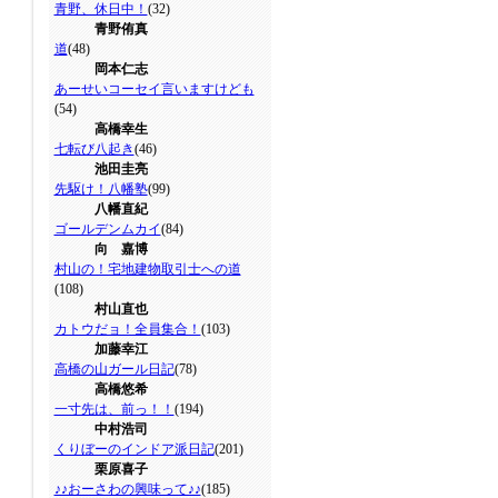
青野、休日中！
(32)
青野侑真
道
(48)
岡本仁志
あーせいコーセイ言いますけども
(54)
高橋幸生
七転び八起き
(46)
池田圭亮
先駆け！八幡塾
(99)
八幡直紀
ゴールデンムカイ
(84)
向 嘉博
村山の！宅地建物取引士への道
(108)
村山直也
カトウだョ！全員集合！
(103)
加藤幸江
高橋の山ガール日記
(78)
高橋悠希
一寸先は、前っ！！
(194)
中村浩司
くりぼーのインドア派日記
(201)
栗原喜子
♪♪おーさわの興味って♪♪
(185)