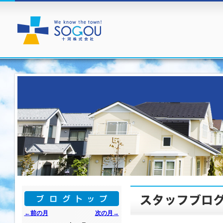
←前の月
次の月→