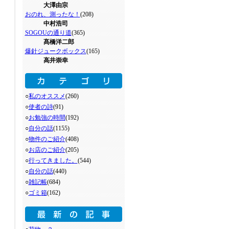
大澤由宗
おのれ、測ったな！
(208)
中村浩司
SOGOUの通り道
(365)
髙橋洋二郎
爆針ジュークボックス
(165)
高井崇幸
○
私のオススメ
(260)
○
使者の詩
(91)
○
お勉強の時間
(192)
○
自分の話
(1155)
○
物件のご紹介
(408)
○
お店のご紹介
(205)
○
行ってきました。
(544)
○
自分の話
(440)
○
雑記帳
(684)
○
ゴミ箱
(162)