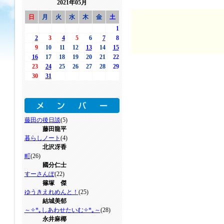
2021年05月
日
月
火
水
木
金
土
1
2
3
4
5
6
7
8
9
10
11
12
13
14
15
16
17
18
19
20
21
22
23
24
25
26
27
28
29
30
31
藤田の後日談
(5)
藤田龍平
暮らしノート
(4)
北沢冴香
町
(26)
國分仁士
すーさんぽ
(22)
篠塚 傑
ゆうきえれめんと！
(25)
結城美郁
～✧*｡しあわせたいむ✧*｡～
(28)
永井麻椰