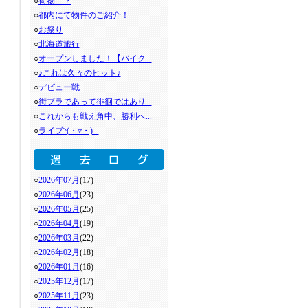
○
荷物…？
○
都内にて物件のご紹介！
○
お祭り
○
北海道旅行
○
オープンしました！【バイク...
○
♪これは久々のヒット♪
○
デビュー戦
○
街ブラであって徘徊ではあり...
○
これからも戦え角中、勝利へ...
○
ライブ◝(・▿・)...
○
2026年07月
(17)
○
2026年06月
(23)
○
2026年05月
(25)
○
2026年04月
(19)
○
2026年03月
(22)
○
2026年02月
(18)
○
2026年01月
(16)
○
2025年12月
(17)
○
2025年11月
(23)