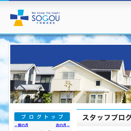
←前の月
次の月→