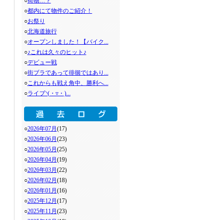
○
荷物…？
○
都内にて物件のご紹介！
○
お祭り
○
北海道旅行
○
オープンしました！【バイク...
○
♪これは久々のヒット♪
○
デビュー戦
○
街ブラであって徘徊ではあり...
○
これからも戦え角中、勝利へ...
○
ライブ◝(・▿・)...
○
2026年07月
(17)
○
2026年06月
(23)
○
2026年05月
(25)
○
2026年04月
(19)
○
2026年03月
(22)
○
2026年02月
(18)
○
2026年01月
(16)
○
2025年12月
(17)
○
2025年11月
(23)