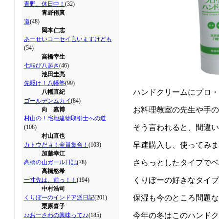
青野、休日中！
(32)
青野侑真
道
(48)
岡本仁志
あーせいコーセイ言いますけども
(54)
高橋幸生
七転び八起き
(46)
池田圭亮
先駆け！八幡塾
(99)
ハンドクリームにプロ・
八幡直紀
ゴールデンムカイ
(84)
お料理教室の先生や手の
向 嘉博
村山の！宅地建物取引士への道
そう言われると、間違い
(108)
村山直也
早速購入し、使ってみま
カトウだョ！全員集合！
(103)
加藤幸江
さらっとしたタイプでベ
高橋の山ガール日記
(78)
高橋悠希
くりぼーの好きなタイプ
一寸先は、前っ！！
(194)
中村浩司
保湿も今のところ問題な
くりぼーのインドア派日記
(201)
栗原喜子
今年の冬はこのハンドク
♪♪おーさわの興味って♪♪
(185)