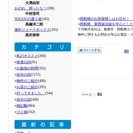
大澤由宗
おのれ、測ったな！
(208)
中村浩司
○
西船橋のお部屋探しはお任せ！
SOGOUの通り道
(365)
○
西船橋、東西線沿線を中心とし
髙橋洋二郎
爆針ジュークボックス
(165)
十河株式会社は、船橋市・西船橋エ
高井崇幸
物件に関するお問合せ等はお電話・メール
○
私のオススメ
(260)
○
使者の詩
(91)
○
お勉強の時間
(192)
○
自分の話
(1155)
○
物件のご紹介
(408)
○
お店のご紹介
(205)
○
行ってきました。
(544)
01
ページ ：
○
自分の話
(440)
○
雑記帳
(684)
○
ゴミ箱
(162)