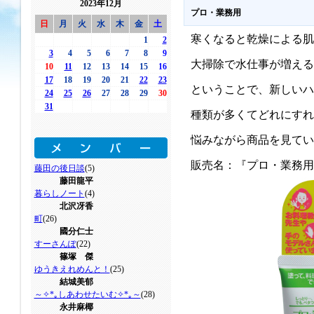
2023年12月
プロ・業務用
日
月
火
水
木
金
土
寒くなると乾燥による肌
1
2
3
4
5
6
7
8
9
大掃除で水仕事が増える
10
11
12
13
14
15
16
17
18
19
20
21
22
23
ということで、新しいハ
24
25
26
27
28
29
30
31
種類が多くてどれにすれ
悩みながら商品を見てい
販売名：『プロ・業務用
藤田の後日談
(5)
藤田龍平
暮らしノート
(4)
北沢冴香
町
(26)
國分仁士
すーさんぽ
(22)
篠塚 傑
ゆうきえれめんと！
(25)
結城美郁
～✧*｡しあわせたいむ✧*｡～
(28)
永井麻椰