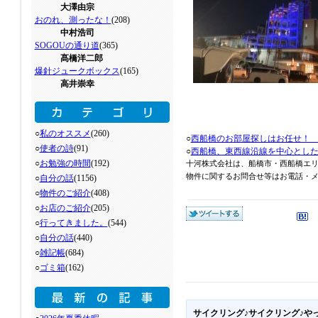
大澤由宗
おのれ、測ったな！
(208)
中村浩司
SOGOUの通り道
(365)
髙橋洋二郎
爆針ジュークボックス
(165)
高井崇幸
○
私のオススメ
(260)
○
西船橋のお部屋探しはお任せ！
○
使者の詩
(91)
○
西船橋、東西線沿線を中心とし
○
お勉強の時間
(192)
十河株式会社は、船橋市・西船橋エ
物件に関するお問合せ等はお電話・メール
○
自分の話
(1156)
○
物件のご紹介
(408)
○
お店のご紹介
(205)
○
行ってきました。
(544)
○
自分の話
(440)
○
雑記帳
(684)
○
ゴミ箱
(162)
サイクリング♪サイクリング♪や