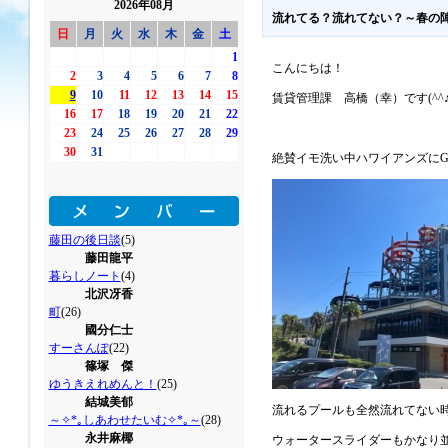
2026年08月
流れてる？流れてない？～春の
日
月
火
水
木
金
土
1
こんにちは！
2
3
4
5
6
7
8
9
10
11
12
13
14
15
賃貸管理課 高橋（幸）です(^^
16
17
18
19
20
21
22
23
24
25
26
27
28
29
30
31
絶賛イモ洗い中ハワイアンズに
藤田の後日談
(5)
藤田龍平
暮らしノート
(4)
北沢冴香
町
(26)
國分仁士
すーさんぽ
(22)
篠塚 傑
ゆうきえれめんと！
(25)
結城美郁
流れるプールも全然流れてない
～✧*｡しあわせたいむ✧*｡～
(28)
永井麻椰
ウォータースライダーもかなり