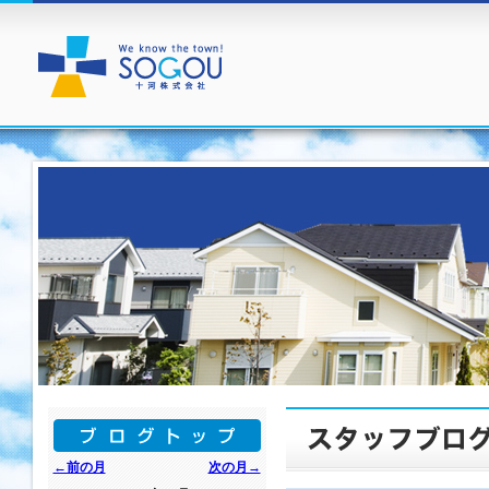
←前の月
次の月→