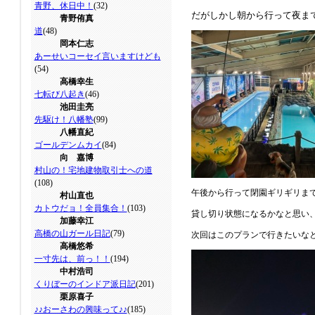
青野、休日中！
(32)
だがしかし朝から行って夜ま
青野侑真
道
(48)
岡本仁志
あーせいコーセイ言いますけども
(54)
高橋幸生
七転び八起き
(46)
池田圭亮
先駆け！八幡塾
(99)
八幡直紀
ゴールデンムカイ
(84)
向 嘉博
村山の！宅地建物取引士への道
(108)
午後から行って閉園ギリギリま
村山直也
カトウだョ！全員集合！
(103)
貸し切り状態になるかなと思い
加藤幸江
高橋の山ガール日記
(79)
次回はこのプランで行きたいな
高橋悠希
一寸先は、前っ！！
(194)
中村浩司
くりぼーのインドア派日記
(201)
栗原喜子
♪♪おーさわの興味って♪♪
(185)