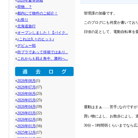
○
2026年夏季休暇
○
荷物…？
○
都内にて物件のご紹介！
管理課の加藤です。
○
お祭り
このブログにも何度か書いてお
○
北海道旅行
日頃の足として、電動自転車を
○
オープンしました！【バイク...
○
♪これは久々のヒット♪
○
デビュー戦
○
街ブラであって徘徊ではあり...
○
これからも戦え角中、勝利へ...
○
2026年08月
(1)
○
2026年07月
(17)
○
2026年06月
(23)
○
2026年05月
(25)
○
2026年04月
(19)
運動はまぁ……苦手;;なのです
○
2026年03月
(22)
買い物によし、お散歩によし、
○
2026年02月
(18)
30分～1時間弱くらいまでなら
○
2026年01月
(16)
○
2025年12月
(17)