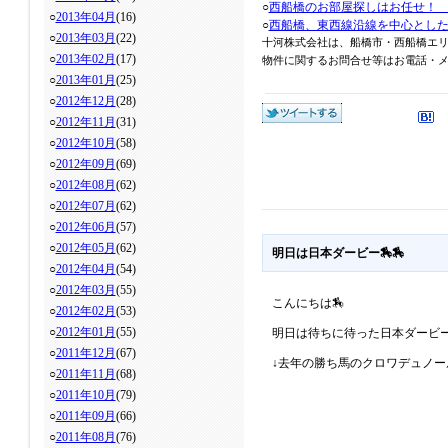
○
西船橋のお部屋探しはお任せ！
○
2013年04月
(16)
○
西船橋、東西線沿線を中心とし
○
2013年03月
(22)
十河株式会社は、船橋市・西船橋エ
○
2013年02月
(17)
物件に関するお問合せ等はお電話・メール
○
2013年01月
(25)
○
2012年12月
(28)
○
2012年11月
(31)
○
2012年10月
(58)
○
2012年09月
(69)
○
2012年08月
(62)
○
2012年07月
(62)
○
2012年06月
(57)
○
2012年05月
(62)
明日は日本ダービー🏇🏇
○
2012年04月
(54)
○
2012年03月
(55)
こんにちは🏇
○
2012年02月
(53)
○
2012年01月
(55)
明日は待ちに待った日本ダービ
○
2011年12月
(67)
↓去年の勝ち馬のクロワデュノー
○
2011年11月
(68)
○
2011年10月
(79)
○
2011年09月
(66)
○
2011年08月
(76)