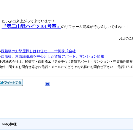
だいぶ出来上がって来ています！
『第二山野ハイツ101号室』
のリフォーム完成が待ち遠しいですね～！
お店のご紹
○
西船橋のお部屋探しはお任せ！ 十河株式会社
○
西船橋、東西線沿線を中心とした賃貸アパート、マンション情報
十河株式会社は、船橋市・西船橋エリアを中心に賃貸アパート・マンション・売買物件情報
物件に関するお問合せ等はお電話・メールにてどうぞお気軽にお問合せ下さい。 電話047-431-
○○の神様