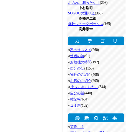
おのれ、測ったな！
(208)
中村浩司
SOGOUの通り道
(365)
髙橋洋二郎
爆針ジュークボックス
(165)
高井崇幸
○
私のオススメ
(260)
○
使者の詩
(91)
○
お勉強の時間
(192)
○
自分の話
(1155)
○
物件のご紹介
(408)
○
お店のご紹介
(205)
○
行ってきました。
(544)
○
自分の話
(440)
○
雑記帳
(684)
○
ゴミ箱
(162)
○
荷物…？