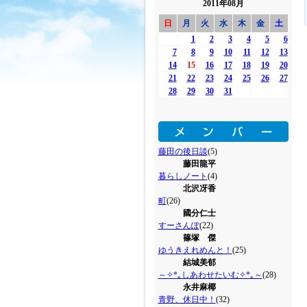
2011年08月
日
月
火
水
木
金
土
1
2
3
4
5
6
7
8
9
10
11
12
13
14
15
16
17
18
19
20
21
22
23
24
25
26
27
28
29
30
31
藤田の後日談
(5)
藤田龍平
暮らしノート
(4)
北沢冴香
町
(26)
國分仁士
すーさんぽ
(22)
篠塚 傑
ゆうきえれめんと！
(25)
結城美郁
～✧*｡しあわせたいむ✧*｡～
(28)
永井麻椰
青野、休日中！
(32)