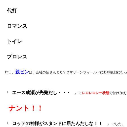
代打
ロマンス
トイレ
プロレス
親ビン
昨日、
は、会社の皆さんとＱＶＣマリーンフィールドに野球観戦に行
エース成瀬が先発だし・・・
『
』 に
レロレロレー状態
で付け加え
ナント！！
ロッテの神様がスタンドに居たんだしな！！
『
』 でした。