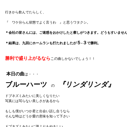
行きから飲んでたらしく、
『 ワケ分らん状態でよく言うわ 』と思うワタクシ。
＊会社の皆さんには、ご迷惑をおかけしたと察しがつきます。どうもすいませ
５-３
＊結果は、九回にホームランも打たれましたが
で勝利。
勝利で盛り上がるなら
この
曲しかないでしょう！！
本日の曲
は・・・
ブルーハーツ
『リンダリンダ』
の
ドブネズミみたいに美しくなりたい
写真には写らない美しさがあるから
もしも僕がいつか君と出会い話し合うなら
そんな時はどうか愛の意味を知って下さい
ドブネズミみたいに誰よりもやさしい