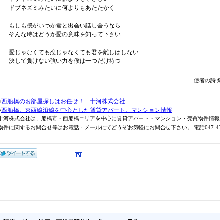
ドブネズミみたいに何よりもあたたかく
もしも僕がいつか君と出会い話し合うなら
そんな時はどうか愛の意味を知って下さい
愛じゃなくても恋じゃなくても君を離しはしない
決して負けない強い力を僕は一つだけ持つ
使者の詩 
○
西船橋のお部屋探しはお任せ！ 十河株式会社
○
西船橋、東西線沿線を中心とした賃貸アパート、マンション情報
十河株式会社は、船橋市・西船橋エリアを中心に賃貸アパート・マンション・売買物件情報
物件に関するお問合せ等はお電話・メールにてどうぞお気軽にお問合せ下さい。 電話047-431-