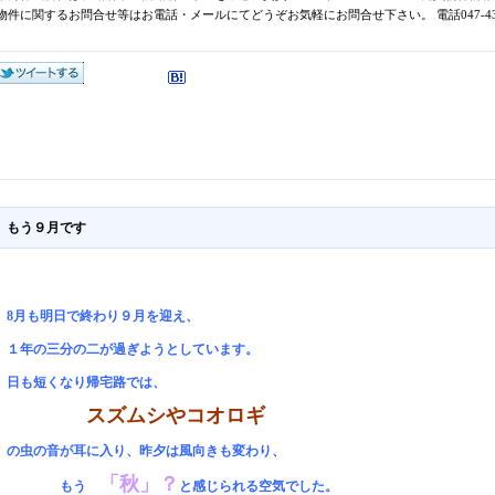
物件に関するお問合せ等はお電話・メールにてどうぞお気軽にお問合せ下さい。 電話047-431-
もう９月です
8月も明日で終わり９月を迎え、
１年の三分の二が過ぎようとしています。
日も短くなり帰宅路では、
スズムシやコオロギ
の
虫の音が耳に入り、昨夕は風向きも変わり、
「秋」？
もう
と感じられる空気でした。