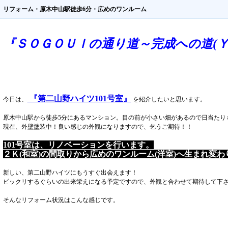
リフォーム・原木中山駅徒歩6分・広めのワンルーム
『ＳＯＧＯＵｌの通り道～完成への道(Ｙ
『第二山野ハイツ101号室』
今日は、
を紹介したいと思います。
原木中山駅から徒歩5分にあるマンション。目の前が小さい畑があるので日当たり
現在、外壁塗装中！良い感じの外観になりますので、乞うご期待！！
101号室は、リノベーションを行います。
２Ｋ(和室)の間取りから広めのワンルーム(洋室)へ生まれ変わ
新しい、第二山野ハイツにもうすぐ出会えます！
ビックリするぐらいの出来栄えになる予定ですので、外観と合わせて期待して下
そんなリフォーム状況はこんな感じです。