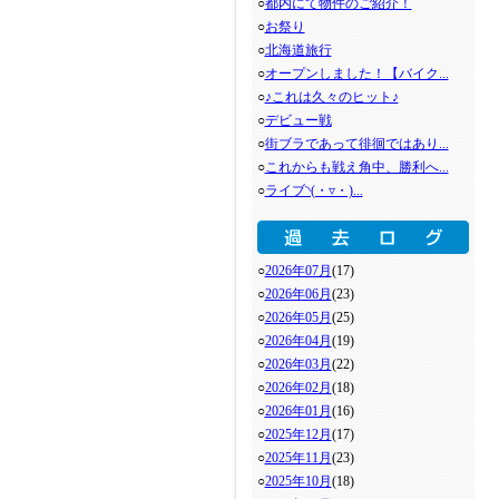
○
都内にて物件のご紹介！
○
お祭り
○
北海道旅行
○
オープンしました！【バイク...
○
♪これは久々のヒット♪
○
デビュー戦
○
街ブラであって徘徊ではあり...
○
これからも戦え角中、勝利へ...
○
ライブ◝(・▿・)...
○
2026年07月
(17)
○
2026年06月
(23)
○
2026年05月
(25)
○
2026年04月
(19)
○
2026年03月
(22)
○
2026年02月
(18)
○
2026年01月
(16)
○
2025年12月
(17)
○
2025年11月
(23)
○
2025年10月
(18)