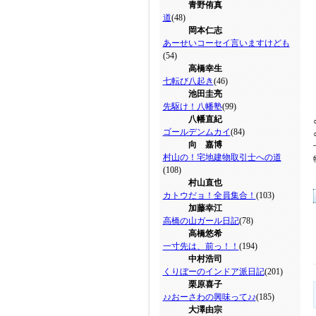
青野侑真
道
(48)
岡本仁志
あーせいコーセイ言いますけども
(54)
高橋幸生
七転び八起き
(46)
池田圭亮
先駆け！八幡塾
(99)
八幡直紀
ゴールデンムカイ
(84)
向 嘉博
村山の！宅地建物取引士への道
(108)
村山直也
カトウだョ！全員集合！
(103)
加藤幸江
高橋の山ガール日記
(78)
高橋悠希
一寸先は、前っ！！
(194)
中村浩司
くりぼーのインドア派日記
(201)
栗原喜子
♪♪おーさわの興味って♪♪
(185)
大澤由宗