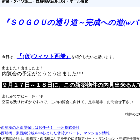
新築・ダイワ施工・西船橋駅徒歩13分・オール電化
『ＳＯＧＯＵの通り道～完成への道(wバ
『(仮)ウィット西船』
今日は、
を紹介したいと思います。
出ました！出ましたよ!!
内覧会の予定がとうとう出ました!!!!
９月１７日～１８日に、この新築物件の内見出来るん
楽しみですね～！(^・^)/
空室も残りわずかですので、この内覧会に向けて、是非是非、お問合せ下さい！
物件のご紹
○
西船橋のお部屋探しはお任せ！ 十河株式会社
○
西船橋、東西線沿線を中心とした賃貸アパート、マンション情報
十河株式会社は、船橋市・西船橋エリアを中心に賃貸アパート・マンション・売買物件情報