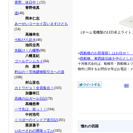
青野、休日中！
(32)
青野侑真
道
(48)
岡本仁志
あーせいコーセイ言いますけども
(54)
(オーム電機製のLED卓上ライ
高橋幸生
七転び八起き
(46)
池田圭亮
先駆け！八幡塾
(99)
○
西船橋のお部屋探しはお任せ！
八幡直紀
○
西船橋、東西線沿線を中心とし
ゴールデンムカイ
(84)
十河株式会社は、船橋市・西船橋エ
向 嘉博
物件に関するお問合せ等はお電話・メール
村山の！宅地建物取引士への道
(108)
村山直也
カトウだョ！全員集合！
(103)
加藤幸江
高橋の山ガール日記
(78)
高橋悠希
一寸先は、前っ！！
(194)
中村浩司
くりぼーのインドア派日記
(201)
栗原喜子
憧れの四国
♪♪おーさわの興味って♪♪
(185)