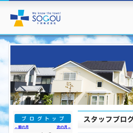
←前の月
次の月→