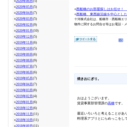
○
2020年06月
(5)
○
2020年05月
(5)
○
西船橋のお部屋探しはお任せ！
○
2020年04月
(7)
○
西船橋、東西線沿線を中心とし
○
2020年03月
(5)
十河株式会社は、船橋市・西船橋エ
○
2020年02月
(9)
物件に関するお問合せ等はお電話・メール
○
2020年01月
(10)
○
2019年12月
(5)
○
2019年11月
(6)
○
2019年10月
(5)
○
2019年09月
(6)
○
2019年08月
(9)
○
2019年07月
(7)
○
2019年06月
(6)
○
2019年05月
(7)
焼きおにぎり。
○
2019年04月
(7)
○
2019年03月
(8)
○
2019年02月
(4)
おはようございます。
○
2019年01月
(6)
賃貸事業部管理課の
高橋
です。
○
2018年12月
(6)
最近いろいろと考えることがあ
○
2018年11月
(11)
料理系アプリとにらめっこをし
○
2018年10月
(11)
○
2018年09月
(11)