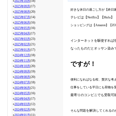
○
2025年10月
(18)
○
2025年09月
(17)
好きな休日の過ごし方が【終日
○
2025年08月
(20)
○
2025年07月
(14)
テレビは【Netflix】【Hulu】
○
2025年06月
(16)
ショッピングは【Amazon】【ZO
○
2025年05月
(16)
○
2025年04月
(17)
○
2025年03月
(23)
インターネットを駆使すれば
○
2025年02月
(21)
なったものだとオッサン染みて
○
2025年01月
(17)
○
2024年12月
(18)
○
2024年11月
(18)
ですが！
○
2024年10月
(20)
○
2024年09月
(19)
○
2024年08月
(20)
便利になればなる程、贅沢な考
○
2024年07月
(18)
仕事をしている平日にも荷物を
○
2024年06月
(21)
○
2024年05月
(16)
最寄りのコンビニでも受取可
○
2024年04月
(17)
○
2024年03月
(12)
○
2024年02月
(16)
を解決
そんな問題
してくれるの
○
2024年01月
(11)