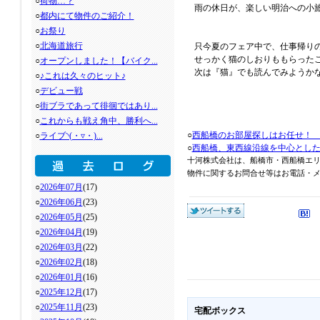
○
荷物…？
雨の休日が、楽しい明治への小
○
都内にて物件のご紹介！
○
お祭り
○
北海道旅行
只今夏のフェア中で、仕事帰り
せっかく猫のしおりももらった
○
オープンしました！【バイク...
次は『猫』でも読んでみようか
○
♪これは久々のヒット♪
○
デビュー戦
○
街ブラであって徘徊ではあり...
○
これからも戦え角中、勝利へ...
○
西船橋のお部屋探しはお任せ！
○
ライブ◝(・▿・)...
○
西船橋、東西線沿線を中心とし
十河株式会社は、船橋市・西船橋エ
物件に関するお問合せ等はお電話・メール
○
2026年07月
(17)
○
2026年06月
(23)
○
2026年05月
(25)
○
2026年04月
(19)
○
2026年03月
(22)
○
2026年02月
(18)
○
2026年01月
(16)
○
2025年12月
(17)
○
2025年11月
(23)
宅配ボックス