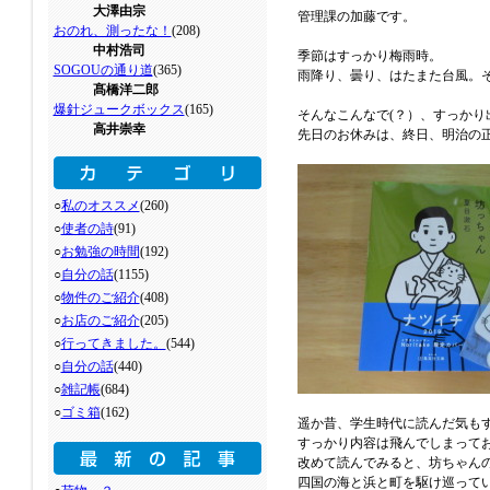
大澤由宗
管理課の加藤です。
おのれ、測ったな！
(208)
中村浩司
季節はすっかり梅雨時。
SOGOUの通り道
(365)
雨降り、曇り、はたまた台風。
髙橋洋二郎
爆針ジュークボックス
(165)
そんなこんなで(？）、すっかり
高井崇幸
先日のお休みは、終日、明治の
○
私のオススメ
(260)
○
使者の詩
(91)
○
お勉強の時間
(192)
○
自分の話
(1155)
○
物件のご紹介
(408)
○
お店のご紹介
(205)
○
行ってきました。
(544)
○
自分の話
(440)
○
雑記帳
(684)
○
ゴミ箱
(162)
遥か昔、学生時代に読んだ気も
すっかり内容は飛んでしまって
改めて読んでみると、坊ちゃん
四国の海と浜と町を駆け巡って