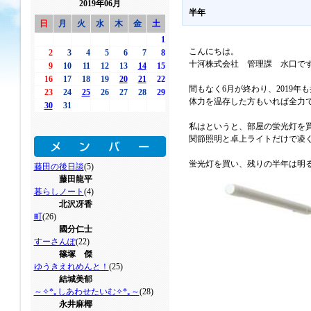
2019年06月
半年
日
月
火
水
木
金
土
1
こんにちは。
2
3
4
5
6
7
8
十河株式会社 管理課 水口で
9
10
11
12
13
14
15
16
17
18
19
20
21
22
間もなく6月が終わり、2019年
23
24
25
26
27
28
29
体力を温存した方もいれば全力
30
31
私はというと、部屋の蛍光灯を
関節照明と卓上ライトだけで凌
蛍光灯を買い、残りの半年は明
藤田の後日談
(5)
藤田龍平
暮らしノート
(4)
北沢冴香
町
(26)
國分仁士
すーさんぽ
(22)
篠塚 傑
ゆうきえれめんと！
(25)
結城美郁
～✧*｡しあわせたいむ✧*｡～
(28)
永井麻椰