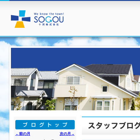
←前の月
次の月→