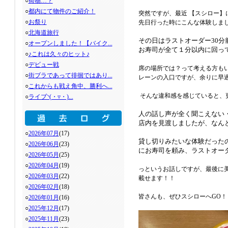
○
荷物…？
○
都内にて物件のご紹介！
突然ですが、最近 【スシロー】
○
お祭り
先日行った時にこんな体験しま
○
北海道旅行
その日はラストオーダー30
○
オープンしました！【バイク...
お寿司が全て１分以内に回っ
○
♪これは久々のヒット♪
○
デビュー戦
席の場所では？って考える方も
○
街ブラであって徘徊ではあり...
レーンの入口ですが、余りに早
○
これからも戦え角中、勝利へ...
そんな違和感を感じていると、
○
ライブ◝(・▿・)...
人の話し声が全く聞こえない
店内を見渡しましたが、なん
○
2026年07月
(17)
貸し切りみたいな体験だった
○
2026年06月
(23)
にお寿司
を頼み、ラストオー
○
2026年05月
(25)
○
2026年04月
(19)
っというお話しですが、最後に
○
2026年03月
(22)
載せます！！
○
2026年02月
(18)
皆さんも、ぜひスシローへGO
○
2026年01月
(16)
○
2025年12月
(17)
○
2025年11月
(23)