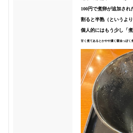
100円で煮卵が追加さ
割ると半熟（というより
個人的にはもう少し「煮
甘く煮てあるとかやや濃く醤油っぽく