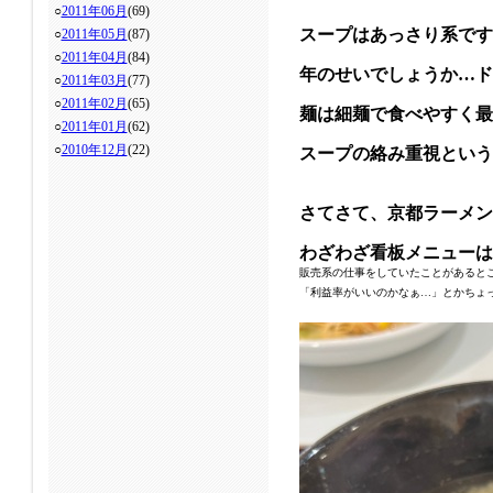
○
2011年06月
(69)
スープはあっさり系です
○
2011年05月
(87)
○
2011年04月
(84)
年のせいでしょうか…
○
2011年03月
(77)
○
2011年02月
(65)
麺は細麺で食べやすく最
○
2011年01月
(62)
○
2010年12月
(22)
スープの絡み重視という
さてさて、京都ラーメン
わざわざ看板メニューは
販売系の仕事をしていたことがあると
「利益率がいいのかなぁ…」とかちょ