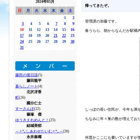
2024年03月
帰ってきたぞ。
日
月
火
水
木
金
土
1
2
管理課の加藤です。
3
4
5
6
7
8
9
10
11
12
13
14
15
16
春うらら、朝からなんだか駅構
17
18
19
20
21
22
23
24
25
26
27
28
29
30
31
藤田の後日談
(5)
藤田龍平
暮らしノート
(4)
北沢冴香
町
(26)
國分仁士
すーさんぽ
(22)
しっぽの長い住民が、今年も満
篠塚 傑
ちなみに年々巣の数が増えておりま
ゆうきえれめんと！
(25)
結城美郁
～✧*｡しあわせたいむ✧*｡～
(28)
永井麻椰
何度かここにも書いていますが