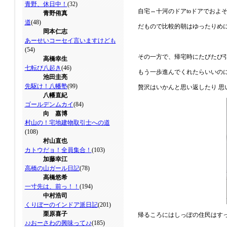
青野、休日中！
(32)
自宅⇔十河のドアtoドアでおよ
青野侑真
道
(48)
だもので比較的朝はゆったりめ
岡本仁志
あーせいコーセイ言いますけども
(54)
その一方で、帰宅時にたびたび引
高橋幸生
七転び八起き
(46)
もう一歩進んでくれたらいいの
池田圭亮
先駆け！八幡塾
(99)
贅沢はいかんと思い返したり 思
八幡直紀
ゴールデンムカイ
(84)
向 嘉博
村山の！宅地建物取引士への道
(108)
村山直也
カトウだョ！全員集合！
(103)
加藤幸江
高橋の山ガール日記
(78)
高橋悠希
一寸先は、前っ！！
(194)
中村浩司
くりぼーのインドア派日記
(201)
栗原喜子
帰るころにはしっぽの住民はす
♪♪おーさわの興味って♪♪
(185)