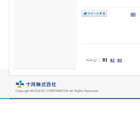
01
02
03
ページ ：