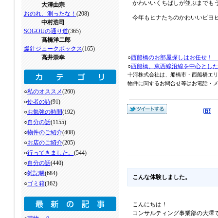
かわいいくちばしが並ぶまでも
大澤由宗
おのれ、測ったな！
(208)
今年もヒナたちのかわいいピヨ
中村浩司
SOGOUの通り道
(365)
髙橋洋二郎
爆針ジュークボックス
(165)
高井崇幸
○
西船橋のお部屋探しはお任せ！
○
西船橋、東西線沿線を中心とし
十河株式会社は、船橋市・西船橋エ
物件に関するお問合せ等はお電話・メール
○
私のオススメ
(260)
○
使者の詩
(91)
○
お勉強の時間
(192)
○
自分の話
(1155)
○
物件のご紹介
(408)
○
お店のご紹介
(205)
○
行ってきました。
(544)
○
自分の話
(440)
○
雑記帳
(684)
こんな体験しました。
○
ゴミ箱
(162)
こんにちは！
コンサルティング事業部の大澤