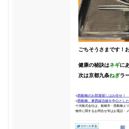
ごちそうさまです！
健康の秘訣は
ネギ
に
次は京都九条
ねぎ
ラ
○
西船橋のお部屋探しはお任せ！
○
西船橋、東西線沿線を中心とし
十河株式会社は、船橋市・西船橋エ
物件に関するお問合せ等はお電話・メール