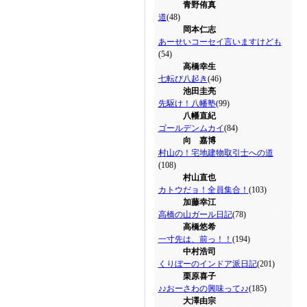
青野侑真
道
(48)
岡本仁志
あーせいコーセイ言いますけども
(54)
高橋幸生
七転び八起き
(46)
池田圭亮
先駆け！八幡塾
(99)
八幡直紀
ゴールデンムカイ
(84)
向 嘉博
村山の！宅地建物取引士への道
(108)
村山直也
カトウだョ！全員集合！
(103)
加藤幸江
高橋の山ガール日記
(78)
高橋悠希
一寸先は、前っ！！
(194)
中村浩司
くりぼーのインドア派日記
(201)
栗原喜子
♪♪おーさわの興味って♪♪
(185)
大澤由宗