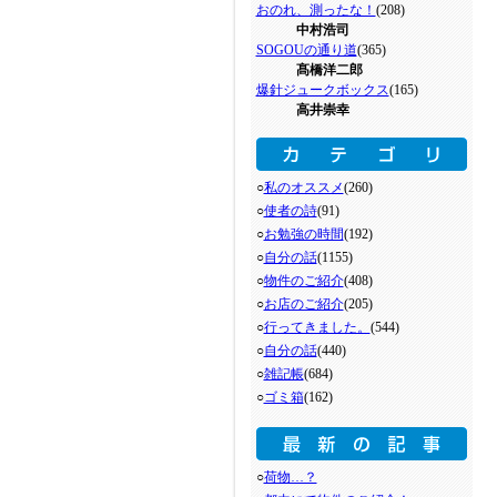
おのれ、測ったな！
(208)
中村浩司
SOGOUの通り道
(365)
髙橋洋二郎
爆針ジュークボックス
(165)
高井崇幸
○
私のオススメ
(260)
○
使者の詩
(91)
○
お勉強の時間
(192)
○
自分の話
(1155)
○
物件のご紹介
(408)
○
お店のご紹介
(205)
○
行ってきました。
(544)
○
自分の話
(440)
○
雑記帳
(684)
○
ゴミ箱
(162)
○
荷物…？