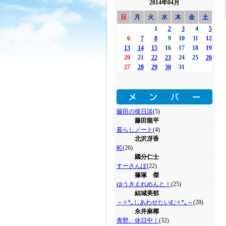
2014年04月
日
月
火
水
木
金
土
1
2
3
4
5
6
7
8
9
10
11
12
13
14
15
16
17
18
19
20
21
22
23
24
25
26
27
28
29
30
31
藤田の後日談
(5)
藤田龍平
暮らしノート
(4)
北沢冴香
町
(26)
國分仁士
すーさんぽ
(22)
篠塚 傑
ゆうきえれめんと！
(25)
結城美郁
～✧*｡しあわせたいむ✧*｡～
(28)
永井麻椰
青野、休日中！
(32)