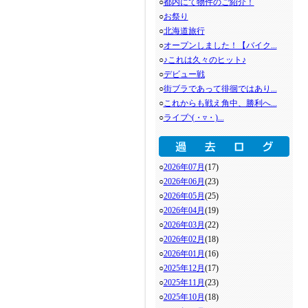
○
都内にて物件のご紹介！
○
お祭り
○
北海道旅行
○
オープンしました！【バイク...
○
♪これは久々のヒット♪
○
デビュー戦
○
街ブラであって徘徊ではあり...
○
これからも戦え角中、勝利へ...
○
ライブ◝(・▿・)...
○
2026年07月
(17)
○
2026年06月
(23)
○
2026年05月
(25)
○
2026年04月
(19)
○
2026年03月
(22)
○
2026年02月
(18)
○
2026年01月
(16)
○
2025年12月
(17)
○
2025年11月
(23)
○
2025年10月
(18)