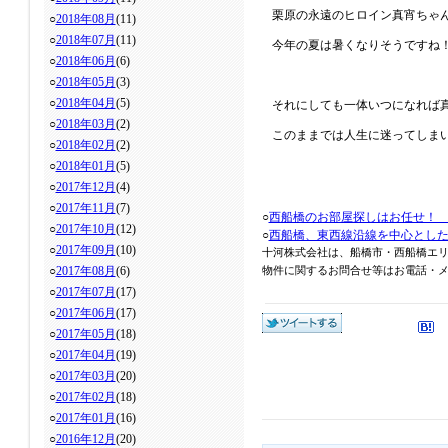
栗原の永遠のヒロイン真宵ちゃ
○
2018年08月
(11)
○
2018年07月
(11)
今年の夏は暑くなりそうですね
○
2018年06月
(6)
○
2018年05月
(3)
○
2018年04月
(5)
それにしても一体いつになれば
○
2018年03月
(2)
このままでは人生に迷ってしま
○
2018年02月
(2)
○
2018年01月
(5)
○
2017年12月
(4)
○
2017年11月
(7)
○
西船橋のお部屋探しはお任せ！
○
2017年10月
(12)
○
西船橋、東西線沿線を中心とし
○
2017年09月
(10)
十河株式会社は、船橋市・西船橋エ
○
2017年08月
(6)
物件に関するお問合せ等はお電話・メール
○
2017年07月
(17)
○
2017年06月
(17)
○
2017年05月
(18)
○
2017年04月
(19)
○
2017年03月
(20)
○
2017年02月
(18)
○
2017年01月
(16)
○
2016年12月
(20)