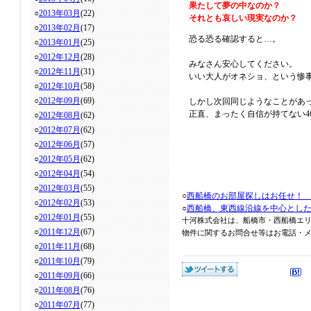
果たして夢の中なのか？
○
2013年03月
(22)
それとも哀しい現実なのか？
○
2013年02月
(17)
恐る恐る確認すると…。
○
2013年01月
(25)
○
2012年12月
(28)
みなさん安心してください。
○
2012年11月
(31)
いい大人がオネショ、という惨
○
2012年10月
(58)
○
2012年09月
(69)
しかし次回同じようなことがあ
正直、まったく自信が持てない4
○
2012年08月
(62)
○
2012年07月
(62)
○
2012年06月
(57)
○
2012年05月
(62)
○
2012年04月
(54)
○
2012年03月
(55)
○
西船橋のお部屋探しはお任せ！
○
2012年02月
(53)
○
西船橋、東西線沿線を中心とし
○
2012年01月
(55)
十河株式会社は、船橋市・西船橋エ
○
2011年12月
(67)
物件に関するお問合せ等はお電話・メール
○
2011年11月
(68)
○
2011年10月
(79)
○
2011年09月
(66)
○
2011年08月
(76)
○
2011年07月
(77)