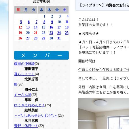
2017年03月
【ライブリーS.】内覧会のお知ら
日
月
火
水
木
金
土
1
2
3
4
こんばんは！
5
6
7
8
9
10
11
営業課の大澤です！！
12
13
14
15
16
17
18
19
20
21
22
23
24
25
★お知らせ★
26
27
28
29
30
31
４月１日～４月２日までの２日
【ペット可新築物件：ライブリー
を現地にて行います！！
開催時間は
藤田の後日談
(5)
藤田龍平
午前１０時から午後１６時まで
暮らしノート
(4)
そして本日、一足先に【ライブリー
北沢冴香
町
(26)
外観・内観は今回、白を基調に
國分仁士
高級感の中にもどこか落ち着く
すーさんぽ
(22)
篠塚 傑
ゆうきえれめんと！
(25)
結城美郁
～✧*｡しあわせたいむ✧*｡～
(28)
永井麻椰
青野、休日中！
(32)