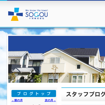
←前の月
次の月→