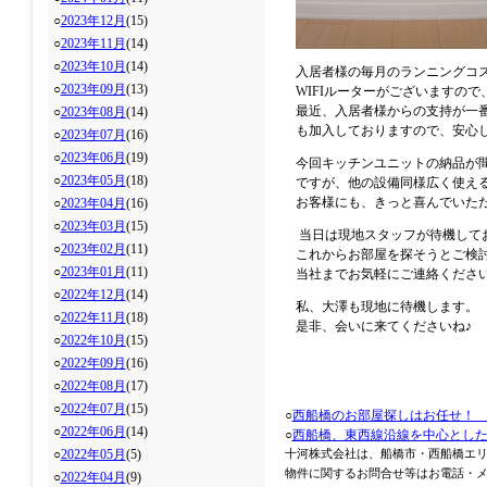
○
2023年12月
(15)
○
2023年11月
(14)
○
2023年10月
(14)
入居者様の毎月のランニングコ
○
2023年09月
(13)
WIFIルーターがございますの
最近、入居者様からの支持が一
○
2023年08月
(14)
も加入しておりますので、安心
○
2023年07月
(16)
○
2023年06月
(19)
今回キッチンユニットの納品が
○
2023年05月
(18)
ですが、他の設備同様広く使え
お客様にも、きっと喜んでいた
○
2023年04月
(16)
○
2023年03月
(15)
当日は現地スタッフが待機して
○
2023年02月
(11)
これからお部屋を探そうとご検
○
2023年01月
(11)
当社までお気軽にご連絡くださ
○
2022年12月
(14)
私、大澤も現地に待機します。
○
2022年11月
(18)
是非、会いに来てくださいね♪
○
2022年10月
(15)
○
2022年09月
(16)
○
2022年08月
(17)
○
2022年07月
(15)
○
西船橋のお部屋探しはお任せ！
○
2022年06月
(14)
○
西船橋、東西線沿線を中心とし
○
2022年05月
(5)
十河株式会社は、船橋市・西船橋エ
物件に関するお問合せ等はお電話・メール
○
2022年04月
(9)