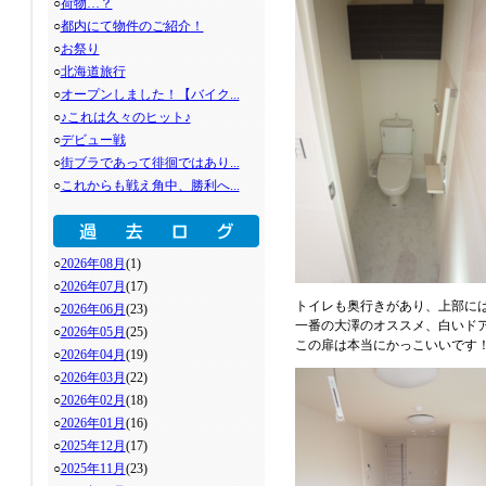
○
荷物…？
○
都内にて物件のご紹介！
○
お祭り
○
北海道旅行
○
オープンしました！【バイク...
○
♪これは久々のヒット♪
○
デビュー戦
○
街ブラであって徘徊ではあり...
○
これからも戦え角中、勝利へ...
○
2026年08月
(1)
○
2026年07月
(17)
トイレも奥行きがあり、上部に
○
2026年06月
(23)
一番の大澤のオススメ、白いド
○
2026年05月
(25)
この扉は本当にかっこいいです
○
2026年04月
(19)
○
2026年03月
(22)
○
2026年02月
(18)
○
2026年01月
(16)
○
2025年12月
(17)
○
2025年11月
(23)