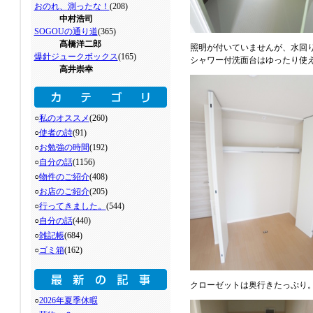
おのれ、測ったな！
(208)
中村浩司
SOGOUの通り道
(365)
髙橋洋二郎
照明が付いていませんが、水回
爆針ジュークボックス
(165)
シャワー付洗面台はゆったり使
高井崇幸
○
私のオススメ
(260)
○
使者の詩
(91)
○
お勉強の時間
(192)
○
自分の話
(1156)
○
物件のご紹介
(408)
○
お店のご紹介
(205)
○
行ってきました。
(544)
○
自分の話
(440)
○
雑記帳
(684)
○
ゴミ箱
(162)
クローゼットは奥行きたっぷり
○
2026年夏季休暇