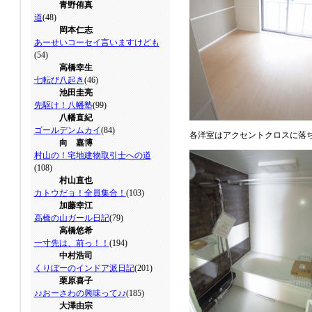
青野侑真
道
(48)
岡本仁志
あーせいコーセイ言いますけども
(54)
高橋幸生
七転び八起き
(46)
池田圭亮
先駆け！八幡塾
(99)
八幡直紀
ゴールデンムカイ
(84)
各洋室はアクセントクロスに落
向 嘉博
村山の！宅地建物取引士への道
(108)
村山直也
カトウだョ！全員集合！
(103)
加藤幸江
高橋の山ガール日記
(79)
高橋悠希
一寸先は、前っ！！
(194)
中村浩司
くりぼーのインドア派日記
(201)
栗原喜子
♪♪おーさわの興味って♪♪
(185)
大澤由宗