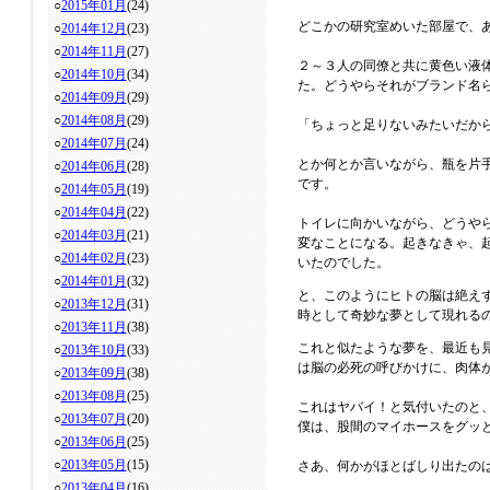
○
2015年01月
(24)
どこかの研究室めいた部屋で、
○
2014年12月
(23)
○
2014年11月
(27)
２～３人の同僚と共に黄色い液
○
2014年10月
(34)
た。どうやらそれがブランド名
○
2014年09月
(29)
○
2014年08月
(29)
「ちょっと足りないみたいだか
○
2014年07月
(24)
とか何とか言いながら、瓶を片
○
2014年06月
(28)
です。
○
2014年05月
(19)
○
2014年04月
(22)
トイレに向かいながら、どうや
○
2014年03月
(21)
変なことになる。起きなきゃ、
○
2014年02月
(23)
いたのでした。
○
2014年01月
(32)
と、このようにヒトの脳は絶え
○
2013年12月
(31)
時として奇妙な夢として現れる
○
2013年11月
(38)
これと似たような夢を、最近も
○
2013年10月
(33)
は脳の必死の呼びかけに、肉体
○
2013年09月
(38)
○
2013年08月
(25)
これはヤバイ！と気付いたのと
○
2013年07月
(20)
僕は、股間のマイホースをグッ
○
2013年06月
(25)
○
2013年05月
(15)
さあ、何かがほとばしり出たの
○
2013年04月
(16)