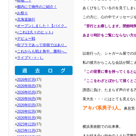
○
荷物…？
○
都内にて物件のご紹介！
あくびをしているのを見てしま
○
お祭り
この方に、心の中でメッセージ
○
北海道旅行
○
オープンしました！【バイク...
「苦行とお察しします。閉館時
○
♪これは久々のヒット♪
あまり時計をご覧にならない方
○
デビュー戦
○
街ブラであって徘徊ではあり...
○
これからも戦え角中、勝利へ...
以前行った、シャガール展での
○
ライブ◝(・▿・)...
私の後方からこんな会話が聞こ
「この背景に青を持ってくると
○
2026年07月
(17)
「ここをわざとぼかして描くと
○
2026年06月
(23)
誘惑に負け、たまらず声のする
○
2026年05月
(25)
○
2026年04月
(19)
美大生・・・にはとても見えな
○
2026年03月
(22)
アキバ系男子3人。
鼻息荒
○
2026年02月
(18)
○
2026年01月
(16)
○
2025年12月
(17)
横浜美術館での出来事。
○
2025年11月
(23)
まだ付き合い始めのような雰囲