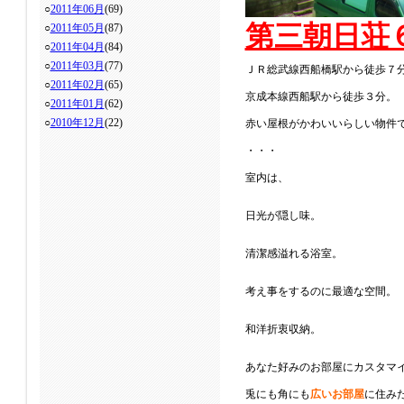
○
2011年06月
(69)
第三朝日荘
○
2011年05月
(87)
○
2011年04月
(84)
○
2011年03月
(77)
ＪＲ総武線西船橋駅から徒歩７
○
2011年02月
(65)
京成本線西船駅から徒歩３分。
○
2011年01月
(62)
○
2010年12月
(22)
赤い屋根がかわいいらしい物件
・・・
室内は、
日光が隠し味。
清潔感溢れる浴室。
考え事をするのに最適な空間。
和洋折衷収納。
あなた好みのお部屋にカスタマ
兎にも角にも
広いお部屋
に住み