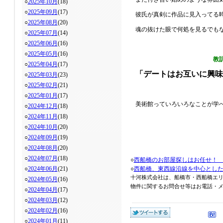
○
2025年10月
(18)
○
2025年09月
(17)
彼氏が真剣に作品に見入ってる
○
2025年08月
(20)
魂の抜けた眼で何処を見るでも
○
2025年07月
(14)
○
2025年06月
(16)
○
2025年05月
(16)
教訓
○
2025年04月
(17)
「デートはお互いに興味
○
2025年03月
(23)
○
2025年02月
(21)
○
2025年01月
(17)
美術館っていろいろなことが学
○
2024年12月
(18)
○
2024年11月
(18)
○
2024年10月
(20)
○
2024年09月
(19)
○
2024年08月
(20)
○
2024年07月
(18)
○
西船橋のお部屋探しはお任せ！
○
2024年06月
(21)
○
西船橋、東西線沿線を中心とし
十河株式会社は、船橋市・西船橋エ
○
2024年05月
(16)
物件に関するお問合せ等はお電話・メール
○
2024年04月
(17)
○
2024年03月
(12)
○
2024年02月
(16)
○
2024年01月
(11)