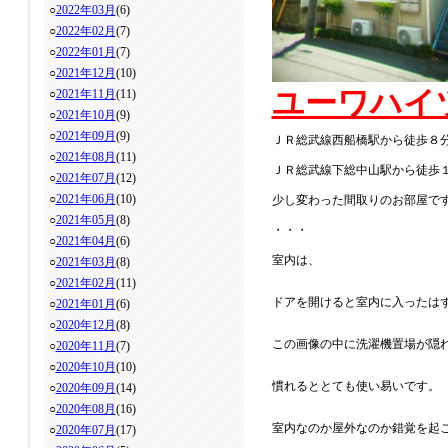
○
2022年03月
(6)
○
2022年02月
(7)
○
2022年01月
(7)
○
2021年12月
(10)
ユーワハイ
○
2021年11月
(11)
○
2021年10月
(9)
○
2021年09月
(9)
ＪＲ総武線西船橋駅から徒歩８
○
2021年08月
(11)
ＪＲ総武線下総中山駅から徒歩
○
2021年07月
(12)
○
2021年06月
(10)
少し変わった間取りのお部屋で
○
2021年05月
(8)
・・・
○
2021年04月
(6)
室内は、
○
2021年03月
(8)
○
2021年02月
(11)
ドアを開けると室内に入ったは
○
2021年01月
(6)
○
2020年12月
(8)
この画像の中に洗濯機置場が隠
○
2020年11月
(7)
○
2020年10月
(10)
慣れるととても使い易いです。
○
2020年09月
(14)
○
2020年08月
(16)
室内なのか屋外なのか錯覚を起
○
2020年07月
(17)