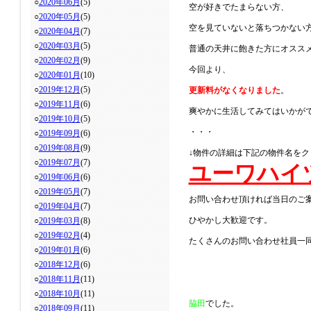
○
2020年06月
(5)
空が好きでたまらない方、
○
2020年05月
(5)
空を見ていないと落ちつかない
○
2020年04月
(7)
○
2020年03月
(5)
普通の天井に飽きた方にオスス
○
2020年02月
(9)
今回より、
○
2020年01月
(10)
○
2019年12月
(5)
更新料がなくなりました
。
○
2019年11月
(6)
爽やかに生活してみてはいかが
○
2019年10月
(5)
・・・
○
2019年09月
(6)
○
2019年08月
(9)
↓物件の詳細は下記の物件名をク
○
2019年07月
(7)
ユーワハイ
○
2019年06月
(6)
○
2019年05月
(7)
お問い合わせ頂ければ当日のご
○
2019年04月
(7)
ひやかし大歓迎です。
○
2019年03月
(8)
○
2019年02月
(4)
たくさんのお問い合わせ社員一
○
2019年01月
(6)
○
2018年12月
(6)
○
2018年11月
(11)
○
2018年10月
(11)
脇田
でした。
○
2018年09月
(11)