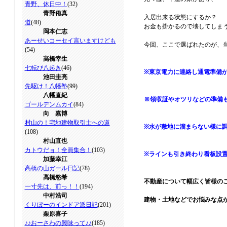
青野、休日中！
(32)
青野侑真
入居出来る状態にするか？
道
(48)
お金も掛かるので壊してしま
岡本仁志
あーせいコーセイ言いますけども
今回、ここで選ばれたのが、
(54)
高橋幸生
七転び八起き
(46)
※東京電力に連絡し通電準備
池田圭亮
先駆け！八幡塾
(99)
八幡直紀
※領収証やオツリなどの準備
ゴールデンムカイ
(84)
向 嘉博
村山の！宅地建物取引士への道
※水が敷地に溜まらない様に
(108)
村山直也
カトウだョ！全員集合！
(103)
※ラインも引き終わり看板設
加藤幸江
高橋の山ガール日記
(78)
高橋悠希
不動産について幅広く皆様の
一寸先は、前っ！！
(194)
中村浩司
建物・土地などでお悩みな点が
くりぼーのインドア派日記
(201)
栗原喜子
♪♪おーさわの興味って♪♪
(185)