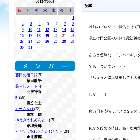
2012年09月
完成
日
月
火
水
木
金
土
1
2
3
4
5
6
7
8
以前のブログでご報告させて
9
10
11
12
13
14
15
16
17
18
19
20
21
22
県立行田公園の東側で諏訪神社
23
24
25
26
27
28
29
30
31
あると便利なコインパーキン
でも、ついつい・・・、
藤田の後日談
(5)
『ちょっと路上駐車しても大丈
藤田龍平
暮らしノート
(4)
北沢冴香
しかし！！
町
(26)
國分仁士
すーさんぽ
(22)
数万円も支払うハメになるのは
篠塚 傑
ゆうきえれめんと！
(25)
結城美郁
何かを始める時は、色々な可能
～✧*｡しあわせたいむ✧*｡～
(28)
永井麻椰
元々は、平屋の家があり、