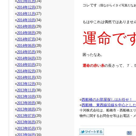
○
2015年01月
(24)
コレです
（我ながらイタイ写真だな
○
2014年12月
(23)
○
2014年11月
(27)
○
2014年10月
(34)
もはやこれは偶然ではありませ
○
2014年09月
(29)
運命で
○
2014年08月
(29)
○
2014年07月
(24)
○
2014年06月
(28)
○
2014年05月
(19)
困ったなあ。
○
2014年04月
(22)
○
2014年03月
(21)
運命の赤い糸
の長さって、７．
○
2014年02月
(23)
○
2014年01月
(32)
○
2013年12月
(31)
○
2013年11月
(38)
○
2013年10月
(33)
○
西船橋のお部屋探しはお任せ！
○
2013年09月
(38)
○
西船橋、東西線沿線を中心とし
○
2013年08月
(25)
十河株式会社は、船橋市・西船橋エ
○
2013年07月
(20)
物件に関するお問合せ等はお電話・メール
○
2013年06月
(25)
○
2013年05月
(15)
○
2013年04月
(16)