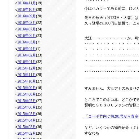
○
2016年11月
(19)
今はハカラーである前に、ひと
○
2016年10月
(20)
○
2016年09月
(20)
先日の放送（9月23日・大森）
○
2016年08月
(22)
久々登場の1000円自販機で、
○
2016年07月
(24)
○
2016年06月
(23)
大江･･･・・・・・・・・か、可愛い・・・･
○
2016年05月
(7)
････・・・・・・・・・・・・・・・・･･
○
2016年04月
(1)
・・・・・・・・・・・・・････････
・・・・・・・･･････････････
○
2016年02月
(23)
・･･････････････････････
○
2016年01月
(32)
･･･････････････････････
○
2015年12月
(26)
･･･････････････････････
○
2015年11月
(28)
･･･････････････････････
○
2015年10月
(27)
○
2015年09月
(16)
すみません。大江アナのあまり
○
2015年08月
(25)
ところでこのネコ耳、どこかで
○
2015年07月
(27)
賢明なＳＯＧＯＵファンの皆様
○
2015年06月
(35)
○
2015年05月
(36)
「コーポ竹内Ｃ棟201号から青
○
2015年04月
(31)
○
2015年03月
(36)
など、いくつかの物件紹介（？
すなわち
○
2015年02月
(26)