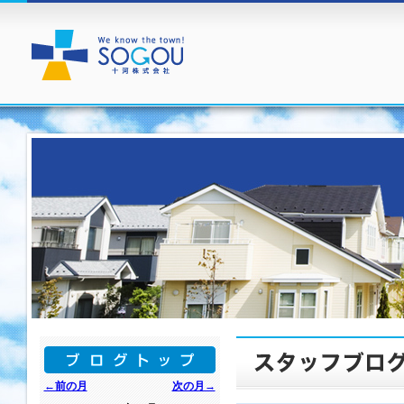
←前の月
次の月→