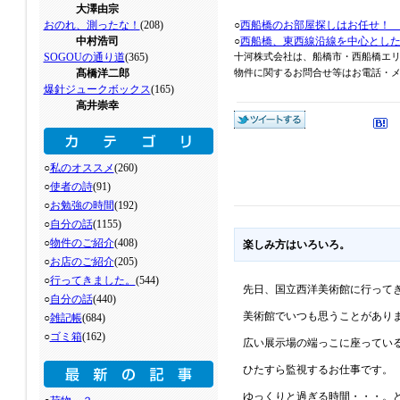
大澤由宗
おのれ、測ったな！
(208)
○
西船橋のお部屋探しはお任せ！
中村浩司
○
西船橋、東西線沿線を中心とし
SOGOUの通り道
(365)
十河株式会社は、船橋市・西船橋エ
髙橋洋二郎
物件に関するお問合せ等はお電話・メール
爆針ジュークボックス
(165)
高井崇幸
○
私のオススメ
(260)
○
使者の詩
(91)
○
お勉強の時間
(192)
○
自分の話
(1155)
○
物件のご紹介
(408)
楽しみ方はいろいろ。
○
お店のご紹介
(205)
○
行ってきました。
(544)
先日、国立西洋美術館に行って
○
自分の話
(440)
美術館でいつも思うことがあり
○
雑記帳
(684)
○
ゴミ箱
(162)
広い展示場の端っこに座ってい
ひたすら監視するお仕事です。
ゆっくりと過ぎる時間・・・。