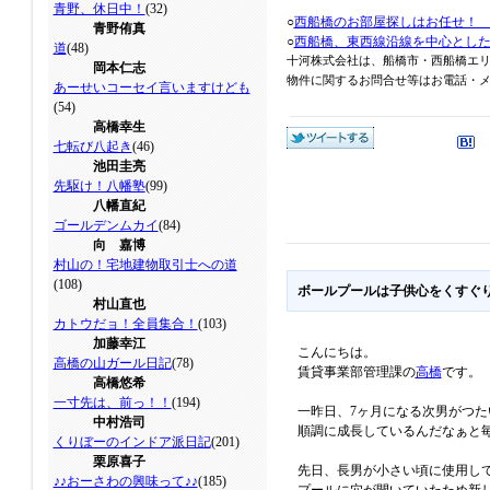
青野、休日中！
(32)
○
西船橋のお部屋探しはお任せ！
青野侑真
○
西船橋、東西線沿線を中心とし
道
(48)
十河株式会社は、船橋市・西船橋エ
岡本仁志
物件に関するお問合せ等はお電話・メール
あーせいコーセイ言いますけども
(54)
高橋幸生
七転び八起き
(46)
池田圭亮
先駆け！八幡塾
(99)
八幡直紀
ゴールデンムカイ
(84)
向 嘉博
村山の！宅地建物取引士への道
(108)
ボールプールは子供心をくすぐ
村山直也
カトウだョ！全員集合！
(103)
加藤幸江
こんにちは。
高橋の山ガール日記
(78)
賃貸事業部管理課の
高橋
です。
高橋悠希
一寸先は、前っ！！
(194)
一昨日、7ヶ月になる次男がつ
中村浩司
順調に成長しているんだなぁと
くりぼーのインドア派日記
(201)
栗原喜子
先日、長男が小さい頃に使用し
♪♪おーさわの興味って♪♪
(185)