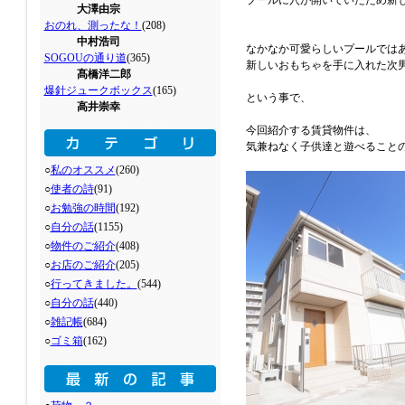
プールに穴が開いていたため新
大澤由宗
おのれ、測ったな！
(208)
中村浩司
なかなか可愛らしいプールでは
SOGOUの通り道
(365)
新しいおもちゃを手に入れた次
髙橋洋二郎
爆針ジュークボックス
(165)
という事で、
高井崇幸
今回紹介する賃貸物件は、
気兼ねなく子供達と遊べること
○
私のオススメ
(260)
○
使者の詩
(91)
○
お勉強の時間
(192)
○
自分の話
(1155)
○
物件のご紹介
(408)
○
お店のご紹介
(205)
○
行ってきました。
(544)
○
自分の話
(440)
○
雑記帳
(684)
○
ゴミ箱
(162)