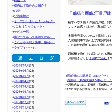
○
荷物…？
○
都内にて物件のご紹介！
○
お祭り
『 船橋市西船2丁目戸建 
○
北海道旅行
○
オープンしました！【バイク...
積水ハウス施工の築浅戸建、間取り
○
♪これは久々のヒット♪
ＬＤＫは広々13.4帖、家族団
○
デビュー戦
太陽光売電システムを搭載して
○
街ブラであって徘徊ではあり...
入居期間中であれば売電契約を
○
これからも戦え角中、勝利へ...
これは他の物件にはない嬉しい
○
ライブ◝(・▿・)...
西船橋で物件をお探しされる際
お部屋さがしは
十河株式会社
ま
○
2026年07月
(17)
○
2026年06月
(23)
○
西船橋のお部屋探しはお任せ！
○
2026年05月
(25)
○
西船橋、東西線沿線を中心とし
○
2026年04月
(19)
十河株式会社は、船橋市・西船橋エ
○
2026年03月
(22)
物件に関するお問合せ等はお電話・メール
○
2026年02月
(18)
○
2026年01月
(16)
○
2025年12月
(17)
○
2025年11月
(23)