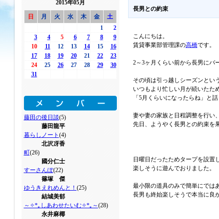
2015年05月
長男との約束
日
月
火
水
木
金
土
1
2
こんにちは。
3
4
5
6
7
8
9
賃貸事業部管理課の
高橋
です。
10
11
12
13
14
15
16
17
18
19
20
21
22
23
2～3ヶ月くらい前から長男にバ
24
25
26
27
28
29
30
31
その頃は引っ越しシーズンとい
いつもより忙しい月が続いたた
「5月くらいになったらね」と話
妻や妻の家族と日程調整を行い
藤田の後日談
(5)
先日、ようやく長男との約束を
藤田龍平
暮らしノート
(4)
北沢冴香
町
(26)
日曜日だったためタープを設置
國分仁士
楽しそうに遊んでおりました。
すーさんぽ
(22)
篠塚 傑
最小限の道具のみで簡単にでは
ゆうきえれめんと！
(25)
長男も終始楽しそうで本当に良
結城美郁
～✧*｡しあわせたいむ✧*｡～
(28)
永井麻椰