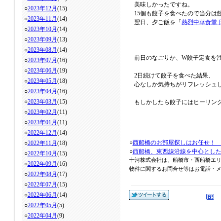
美味しかったですね。
○
2023年12月
(15)
15個も餃子を食べたので当分は
○
2023年11月
(14)
翌日、夕ご飯を「
熱烈中華食堂 
○
2023年10月
(14)
○
2023年09月
(13)
○
2023年08月
(14)
前日のなごりか、W餃子定食を
○
2023年07月
(16)
○
2023年06月
(19)
2日続けて餃子を食べた結果、
○
2023年05月
(18)
心なしか気持ちがリフレッシュ
○
2023年04月
(16)
○
2023年03月
(15)
もしかしたら餃子にはヒーリン
○
2023年02月
(11)
○
2023年01月
(11)
○
2022年12月
(14)
○
西船橋のお部屋探しはお任せ！
○
2022年11月
(18)
○
西船橋、東西線沿線を中心とし
○
2022年10月
(15)
十河株式会社は、船橋市・西船橋エ
○
2022年09月
(16)
物件に関するお問合せ等はお電話・メール
○
2022年08月
(17)
○
2022年07月
(15)
○
2022年06月
(14)
○
2022年05月
(5)
○
2022年04月
(9)