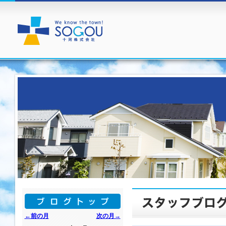
←前の月
次の月→