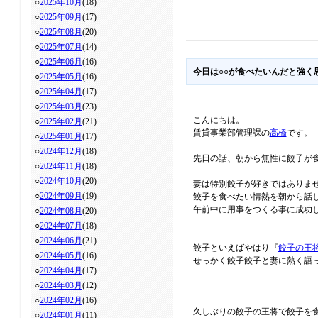
○
2025年10月
(18)
○
2025年09月
(17)
○
2025年08月
(20)
○
2025年07月
(14)
○
2025年06月
(16)
今日は○○が食べたいんだと強く
○
2025年05月
(16)
○
2025年04月
(17)
○
2025年03月
(23)
こんにちは。
○
2025年02月
(21)
賃貸事業部管理課の
高橋
です。
○
2025年01月
(17)
○
2024年12月
(18)
先日の話、朝から無性に餃子が
○
2024年11月
(18)
○
2024年10月
(20)
妻は特別餃子が好きではありま
○
2024年09月
(19)
餃子を食べたい情熱を朝から話
午前中に用事をつくる事に成功
○
2024年08月
(20)
○
2024年07月
(18)
○
2024年06月
(21)
餃子といえばやはり『
餃子の王
○
2024年05月
(16)
せっかく餃子餃子と妻に熱く語っ
○
2024年04月
(17)
○
2024年03月
(12)
○
2024年02月
(16)
久しぶりの餃子の王将で餃子を
○
2024年01月
(11)